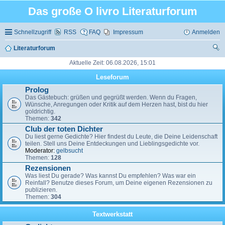
Das große O livro Literaturforum
Schnellzugriff
RSS
FAQ
Impressum
Anmelden
Literaturforum
uc
Aktuelle Zeit: 06.08.2026, 15:01
he
Leseforum
Prolog
Das Gästebuch: grüßen und gegrüßt werden. Wenn du Fragen,
Wünsche, Anregungen oder Kritik auf dem Herzen hast, bist du hier
goldrichtig.
Themen:
342
Club der toten Dichter
Du liest gerne Gedichte? Hier findest du Leute, die Deine Leidenschaft
teilen. Stell uns Deine Entdeckungen und Lieblingsgedichte vor.
Moderator:
gelbsucht
Themen:
128
Rezensionen
Was liest Du gerade? Was kannst Du empfehlen? Was war ein
Reinfall? Benutze dieses Forum, um Deine eigenen Rezensionen zu
publizieren.
Themen:
304
Textwerkstatt