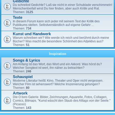
Gedichte
Du schreibst Gedichte? Laß sie nicht in einer Schublade verschimmeln!
Menschenbeifall wirst Du hier finden, aber auch Kritik und Rat.
Themen:
3125
Texte
In diesem Forum kann sich jeder mit seinem Text der Kritik des
Publikums stellen. Selbstverständlich auf eigene Gefahr ...
Themen:
734
Kunst und Handwerk
Warum schreiben wir? Wie werde ich reich und berühmt durch meine
Bücher? Was macht die besondere Schönheit des Adjektivs aus?
Themen:
51
Inspiration
Songs & Lyrics
Am Anfang ist das Wort, das Wort und ein Akkord. Was hörst du?
Welcher Songtext ist wert, ihn näher zu betrachten?
Themen:
246
Schauspiel
Moderne Literatur heißt: Kino, Theater und Oper nicht vergessen.
Welcher Film ist sehenswert? Welche Inszenierung gelungen?
Themen:
80
Artwork
Die O livro Galerie. Bilder, Zeichnungen, Aquarelle, Fotos, Collagen,
Comics, Bitmaps. "Kunst wäscht den Staub des Alltags von der Seele."
(Picasso)
Themen:
143