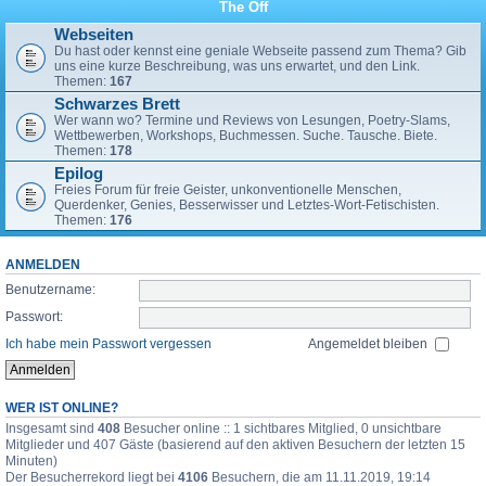
The Off
Webseiten
Du hast oder kennst eine geniale Webseite passend zum Thema? Gib
uns eine kurze Beschreibung, was uns erwartet, und den Link.
Themen:
167
Schwarzes Brett
Wer wann wo? Termine und Reviews von Lesungen, Poetry-Slams,
Wettbewerben, Workshops, Buchmessen. Suche. Tausche. Biete.
Themen:
178
Epilog
Freies Forum für freie Geister, unkonventionelle Menschen,
Querdenker, Genies, Besserwisser und Letztes-Wort-Fetischisten.
Themen:
176
ANMELDEN
Benutzername:
Passwort:
Ich habe mein Passwort vergessen
Angemeldet bleiben
WER IST ONLINE?
Insgesamt sind
408
Besucher online :: 1 sichtbares Mitglied, 0 unsichtbare
Mitglieder und 407 Gäste (basierend auf den aktiven Besuchern der letzten 15
Minuten)
Der Besucherrekord liegt bei
4106
Besuchern, die am 11.11.2019, 19:14