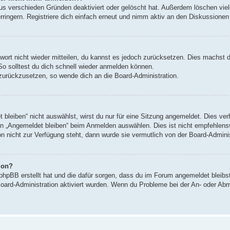
us verschieden Gründen deaktiviert oder gelöscht hat. Außerdem löschen viele
ingern. Registriere dich einfach erneut und nimm aktiv an den Diskussionen t
swort nicht wieder mitteilen, du kannst es jedoch zurücksetzen. Dies machst 
So solltest du dich schnell wieder anmelden können.
t zurückzusetzen, so wende dich an die Board-Administration.
leiben“ nicht auswählst, wirst du nur für eine Sitzung angemeldet. Dies ve
n „Angemeldet bleiben“ beim Anmelden auswählen. Dies ist nicht empfehlens
on nicht zur Verfügung steht, dann wurde sie vermutlich von der Board-Admini
ion?
 phpBB erstellt hat und die dafür sorgen, dass du im Forum angemeldet bleib
Board-Administration aktiviert wurden. Wenn du Probleme bei der An- oder Ab