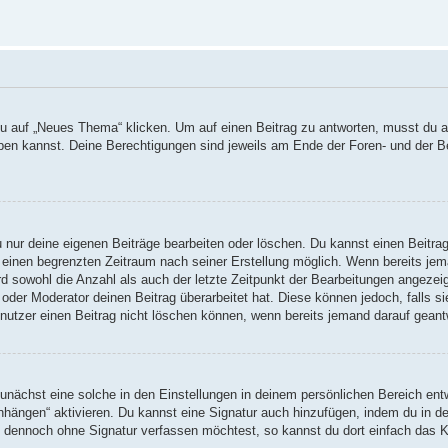
auf „Neues Thema“ klicken. Um auf einen Beitrag zu antworten, musst du auf
reiben kannst. Deine Berechtigungen sind jeweils am Ende der Foren- und der B
u nur deine eigenen Beiträge bearbeiten oder löschen. Du kannst einen Beitra
r einen begrenzten Zeitraum nach seiner Erstellung möglich. Wenn bereits jema
d sowohl die Anzahl als auch der letzte Zeitpunkt der Bearbeitungen angezei
oder Moderator deinen Beitrag überarbeitet hat. Diese können jedoch, falls sie
nutzer einen Beitrag nicht löschen können, wenn bereits jemand darauf geant
nächst eine solche in den Einstellungen in deinem persönlichen Bereich entw
anhängen“ aktivieren. Du kannst eine Signatur auch hinzufügen, indem du in
ag dennoch ohne Signatur verfassen möchtest, so kannst du dort einfach das K