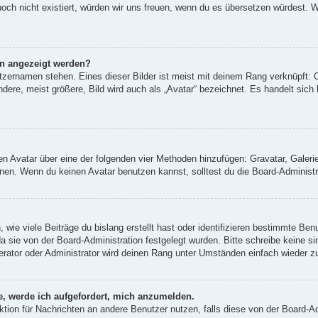
 noch nicht existiert, würden wir uns freuen, wenn du es übersetzen würdest.
en angezeigt werden?
tzernamen stehen. Eines dieser Bilder ist meist mit deinem Rang verknüpft: O
re, meist größere, Bild wird auch als „Avatar“ bezeichnet. Es handelt sich h
inen Avatar über eine der folgenden vier Methoden hinzufügen: Gravatar, Gale
en. Wenn du keinen Avatar benutzen kannst, solltest du die Board-Administra
wie viele Beiträge du bislang erstellt hast oder identifizieren bestimmte Be
da sie von der Board-Administration festgelegt wurden. Bitte schreibe keine 
erator oder Administrator wird deinen Rang unter Umständen einfach wieder z
e, werde ich aufgefordert, mich anzumelden.
unktion für Nachrichten an andere Benutzer nutzen, falls diese von der Board-