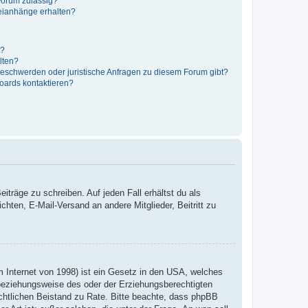
Forum zulässig?
teianhänge erhalten?
t?
alten?
 Beschwerden oder juristische Anfragen zu diesem Forum gibt?
Boards kontaktieren?
iträge zu schreiben. Auf jeden Fall erhältst du als
ichten, E-Mail-Versand an andere Mitglieder, Beitritt zu
 Internet von 1998) ist ein Gesetz in den USA, welches
 beziehungsweise des oder der Erziehungsberechtigten
 rechtlichen Beistand zu Rate. Bitte beachte, dass phpBB