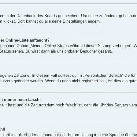
ngen in der Datenbank des Boards gespeichert. Um diese zu ändern, gehe in de
klickst. Dort kannst du alle deine Einstellungen ändern.
er Online-Liste auftaucht?
ungen eine Option „Meinen Online-Status während dieser Sitzung verbergen“. 
Status sehen. Du wirst dann als unsichtbarer Besucher gezählt.
eigenen Zeitzone. In diesem Fall solltest du im „Persönlichen Bereich“ die für 
utzern geändert werden. Wenn du noch nicht registriert bist, ist dies ein guter
eht immer noch falsch!
tellt hast und die Zeit trotzdem noch falsch ist, geht die Uhr des Servers ver
hl!
nicht installiert oder niemand hat das Forum bislang in deine Sprache überset