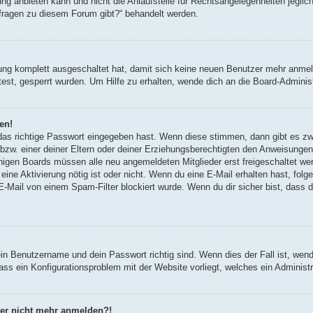
g anbieten kann und nicht die Anlaufstelle für Rechtsangelegenheiten jegliche
nfragen zu diesem Forum gibt?“ behandelt werden.
erung komplett ausgeschaltet hat, damit sich keine neuen Benutzer mehr anm
est, gesperrt wurden. Um Hilfe zu erhalten, wende dich an die Board-Administ
en!
 das richtige Passwort eingegeben hast. Wenn diese stimmen, dann gibt es z
bzw. einer deiner Eltern oder deiner Erziehungsberechtigten den Anweisungen fo
inigen Boards müssen alle neu angemeldeten Mitglieder erst freigeschaltet we
ob eine Aktivierung nötig ist oder nicht. Wenn du eine E-Mail erhalten hast, fo
E-Mail von einem Spam-Filter blockiert wurde. Wenn du dir sicher bist, dass
ein Benutzername und dein Passwort richtig sind. Wenn dies der Fall ist, wen
dass ein Konfigurationsproblem mit der Website vorliegt, welches ein Administ
aber nicht mehr anmelden?!