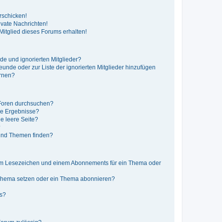
rschicken!
vate Nachrichten!
itglied dieses Forums erhalten!
de und ignorierten Mitglieder?
reunde oder zur Liste der ignorierten Mitglieder hinzufügen
ernen?
 Foren durchsuchen?
ne Ergebnisse?
e leere Seite?
?
 und Themen finden?
nem Lesezeichen und einem Abonnements für ein Thema oder
 Thema setzen oder ein Thema abonnieren?
ts?