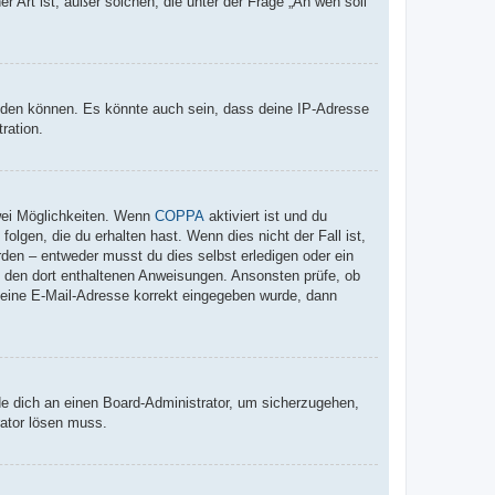
r Art ist; außer solchen, die unter der Frage „An wen soll
elden können. Es könnte auch sein, dass deine IP-Adresse
ration.
wei Möglichkeiten. Wenn
COPPA
aktiviert ist und du
lgen, die du erhalten hast. Wenn dies nicht der Fall ist,
rden – entweder musst du dies selbst erledigen oder ein
lge den dort enthaltenen Anweisungen. Ansonsten prüfe, ob
 deine E-Mail-Adresse korrekt eingegeben wurde, dann
de dich an einen Board-Administrator, um sicherzugehen,
rator lösen muss.