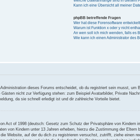
Welche Dateianhänge sind in diesem 
Kann ich eine Übersicht all meiner Da
phpBB betreffende Fragen
Wer hat diese Forensoftware entwickel
Warum ist Funktion x oder y nicht enth
An wen soll ich mich wenden, falls es
Wie kann ich einen Administrator des 
Administration dieses Forums entscheidet, ob du registriert sein musst, um Be
ie Gästen nicht zur Verfügung stehen: zum Beispiel Avatarbilder, Private Nachr
ung, da sie schnell erledigt ist und dir zahlreiche Vorteile bietet.
on Act of 1998 (deutsch: Gesetz zum Schutz der Privatsphäre von Kindern im
Daten von Kindern unter 13 Jahren erheben, hierzu die Zustimmung der Eltern
 die Website, auf der du dich zu registrieren versuchst, zutrifft, ziehe einen