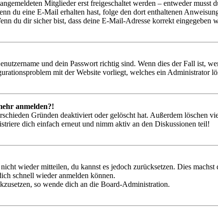
 angemeldeten Mitglieder erst freigeschaltet werden – entweder musst du
. Wenn du eine E-Mail erhalten hast, folge den dort enthaltenen Anweis
nn du dir sicher bist, dass deine E-Mail-Adresse korrekt eingegeben w
Benutzername und dein Passwort richtig sind. Wenn dies der Fall ist, w
igurationsproblem mit der Website vorliegt, welches ein Administrator l
t mehr anmelden?!
rschieden Gründen deaktiviert oder gelöscht hat. Außerdem löschen vie
triere dich einfach erneut und nimm aktiv an den Diskussionen teil!
 nicht wieder mitteilen, du kannst es jedoch zurücksetzen. Dies machs
 dich schnell wieder anmelden können.
ückzusetzen, so wende dich an die Board-Administration.