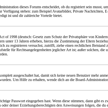
istration dieses Forums entscheidet, ob du registriert sein musst, um Be
zur Verfügung stehen: zum Beispiel Avatarbilder, Private Nachrichten, 
igt ist und dir zahlreiche Vorteile bietet.
t of 1998 (deutsch: Gesetz zum Schutz der Privatsphäre von Kindern i
ern unter 13 Jahren erheben, hierzu die Zustimmung der Eltern bezieh
dich zu registrieren versuchst, zutrifft, ziehe einen rechtlichen Beista
stelle für Rechtsangelegenheiten jeglicher Art ist; außer solchen, die
erden.
 komplett ausgeschaltet hat, damit sich keine neuen Benutzer mehr anm
 wurden. Um Hilfe zu erhalten, wende dich an die Board-Administratio
richtige Passwort eingegeben hast. Wenn diese stimmen, dann gibt es
ern oder deiner Erziehungsberechtigten den Anweisungen folgen, die du e