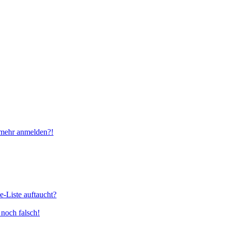
t mehr anmelden?!
e-Liste auftaucht?
 noch falsch!