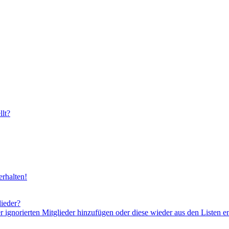
lt?
rhalten!
lieder?
er ignorierten Mitglieder hinzufügen oder diese wieder aus den Listen e