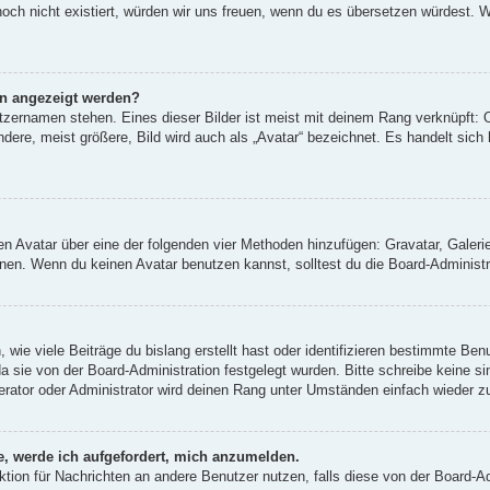
 noch nicht existiert, würden wir uns freuen, wenn du es übersetzen würdest.
en angezeigt werden?
tzernamen stehen. Eines dieser Bilder ist meist mit deinem Rang verknüpft: O
re, meist größere, Bild wird auch als „Avatar“ bezeichnet. Es handelt sich h
inen Avatar über eine der folgenden vier Methoden hinzufügen: Gravatar, Gale
en. Wenn du keinen Avatar benutzen kannst, solltest du die Board-Administra
wie viele Beiträge du bislang erstellt hast oder identifizieren bestimmte Be
da sie von der Board-Administration festgelegt wurden. Bitte schreibe keine 
erator oder Administrator wird deinen Rang unter Umständen einfach wieder z
e, werde ich aufgefordert, mich anzumelden.
unktion für Nachrichten an andere Benutzer nutzen, falls diese von der Board-