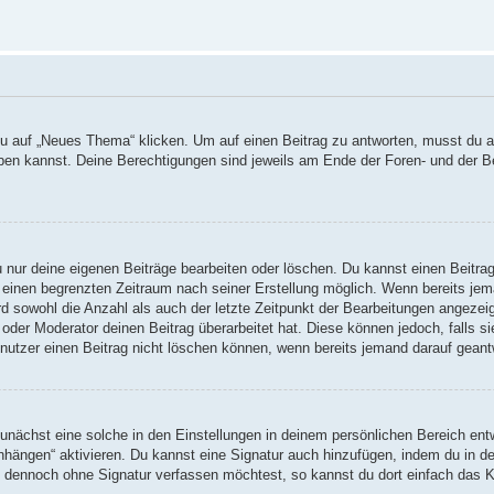
auf „Neues Thema“ klicken. Um auf einen Beitrag zu antworten, musst du auf
reiben kannst. Deine Berechtigungen sind jeweils am Ende der Foren- und der B
u nur deine eigenen Beiträge bearbeiten oder löschen. Du kannst einen Beitra
r einen begrenzten Zeitraum nach seiner Erstellung möglich. Wenn bereits jema
d sowohl die Anzahl als auch der letzte Zeitpunkt der Bearbeitungen angezei
oder Moderator deinen Beitrag überarbeitet hat. Diese können jedoch, falls sie
nutzer einen Beitrag nicht löschen können, wenn bereits jemand darauf geant
nächst eine solche in den Einstellungen in deinem persönlichen Bereich entw
anhängen“ aktivieren. Du kannst eine Signatur auch hinzufügen, indem du in
ag dennoch ohne Signatur verfassen möchtest, so kannst du dort einfach das K