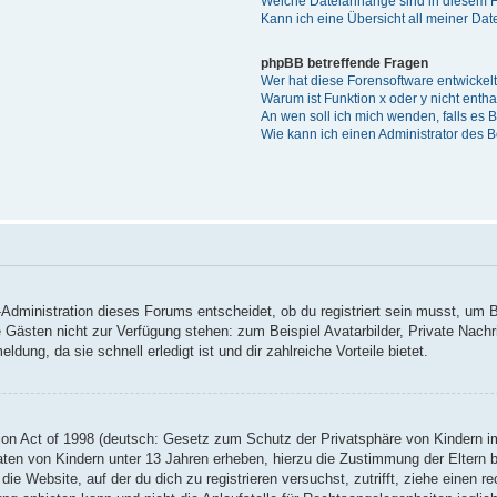
Welche Dateianhänge sind in diesem 
Kann ich eine Übersicht all meiner Da
phpBB betreffende Fragen
Wer hat diese Forensoftware entwickel
Warum ist Funktion x oder y nicht enth
An wen soll ich mich wenden, falls es
Wie kann ich einen Administrator des 
Administration dieses Forums entscheidet, ob du registriert sein musst, um Be
ie Gästen nicht zur Verfügung stehen: zum Beispiel Avatarbilder, Private Nachr
ung, da sie schnell erledigt ist und dir zahlreiche Vorteile bietet.
on Act of 1998 (deutsch: Gesetz zum Schutz der Privatsphäre von Kindern im
Daten von Kindern unter 13 Jahren erheben, hierzu die Zustimmung der Eltern
 die Website, auf der du dich zu registrieren versuchst, zutrifft, ziehe einen