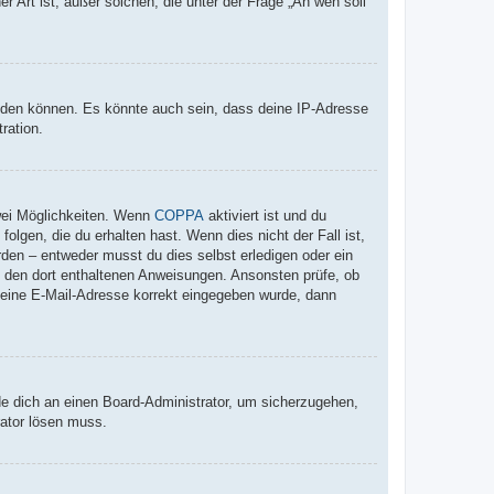
r Art ist; außer solchen, die unter der Frage „An wen soll
elden können. Es könnte auch sein, dass deine IP-Adresse
ration.
wei Möglichkeiten. Wenn
COPPA
aktiviert ist und du
lgen, die du erhalten hast. Wenn dies nicht der Fall ist,
rden – entweder musst du dies selbst erledigen oder ein
lge den dort enthaltenen Anweisungen. Ansonsten prüfe, ob
 deine E-Mail-Adresse korrekt eingegeben wurde, dann
de dich an einen Board-Administrator, um sicherzugehen,
rator lösen muss.