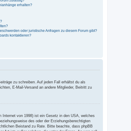
Forum zulässig?
teianhänge erhalten?
t?
alten?
 Beschwerden oder juristische Anfragen zu diesem Forum gibt?
Boards kontaktieren?
iträge zu schreiben. Auf jeden Fall erhältst du als
ichten, E-Mail-Versand an andere Mitglieder, Beitritt zu
 Internet von 1998) ist ein Gesetz in den USA, welches
 beziehungsweise des oder der Erziehungsberechtigten
 rechtlichen Beistand zu Rate. Bitte beachte, dass phpBB