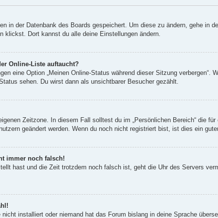
ngen in der Datenbank des Boards gespeichert. Um diese zu ändern, gehe in de
klickst. Dort kannst du alle deine Einstellungen ändern.
er Online-Liste auftaucht?
ungen eine Option „Meinen Online-Status während dieser Sitzung verbergen“. 
Status sehen. Du wirst dann als unsichtbarer Besucher gezählt.
eigenen Zeitzone. In diesem Fall solltest du im „Persönlichen Bereich“ die für 
utzern geändert werden. Wenn du noch nicht registriert bist, ist dies ein guter
eht immer noch falsch!
tellt hast und die Zeit trotzdem noch falsch ist, geht die Uhr des Servers ver
hl!
nicht installiert oder niemand hat das Forum bislang in deine Sprache überset