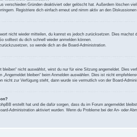
us verschieden Gründen deaktiviert oder gelöscht hat. Außerdem löschen viele
ingern. Registriere dich einfach erneut und nimm aktiv an den Diskussionen t
swort nicht wieder mitteilen, du kannst es jedoch zurücksetzen. Dies machst 
So solltest du dich schnell wieder anmelden können.
t zurückzusetzen, so wende dich an die Board-Administration.
leiben“ nicht auswählst, wirst du nur für eine Sitzung angemeldet. Dies ve
n „Angemeldet bleiben“ beim Anmelden auswählen. Dies ist nicht empfehlens
on nicht zur Verfügung steht, dann wurde sie vermutlich von der Board-Admini
ion?
 phpBB erstellt hat und die dafür sorgen, dass du im Forum angemeldet bleib
Board-Administration aktiviert wurden. Wenn du Probleme bei der An- oder Ab