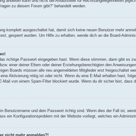
g anbieten kann und nicht die Anlaufstelle für Rechtsangelegenheiten jegliche
nfragen zu diesem Forum gibt?“ behandelt werden.
erung komplett ausgeschaltet hat, damit sich keine neuen Benutzer mehr anm
est, gesperrt wurden. Um Hilfe zu erhalten, wende dich an die Board-Administ
en!
 das richtige Passwort eingegeben hast. Wenn diese stimmen, dann gibt es z
bzw. einer deiner Eltern oder deiner Erziehungsberechtigten den Anweisungen fo
inigen Boards müssen alle neu angemeldeten Mitglieder erst freigeschaltet we
ob eine Aktivierung nötig ist oder nicht. Wenn du eine E-Mail erhalten hast, fo
E-Mail von einem Spam-Filter blockiert wurde. Wenn du dir sicher bist, dass
ein Benutzername und dein Passwort richtig sind. Wenn dies der Fall ist, wen
dass ein Konfigurationsproblem mit der Website vorliegt, welches ein Administ
aber nicht mehr anmelden?!