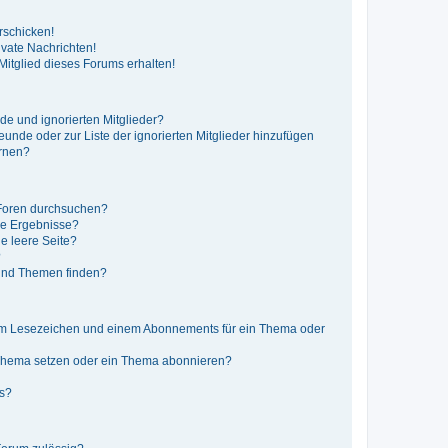
rschicken!
vate Nachrichten!
itglied dieses Forums erhalten!
de und ignorierten Mitglieder?
reunde oder zur Liste der ignorierten Mitglieder hinzufügen
ernen?
 Foren durchsuchen?
ne Ergebnisse?
e leere Seite?
?
 und Themen finden?
nem Lesezeichen und einem Abonnements für ein Thema oder
 Thema setzen oder ein Thema abonnieren?
ts?