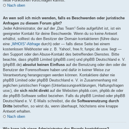
neue Funktionen vorschlagen kannst.
Nach oben
An wen soll ich mich wenden, falls es Beschwerden oder juristische
Anfragen zu diesem Forum gibt?
Jeder Administrator, der auf der „Das Team“-Seite aufgeführt ist, ist ein
geeigneter Kontakt für deine Beschwerde. Wenn du so keine Antwort
erhältst, solltest du den Besitzer der Domain kontaktieren (führe dazu
eine
„WHOIS“-Abfrage
durch) oder — falls diese Seite bei einem
kostenlosen Webhoster wie z. B. Yahoo!, free.fr, funpic.de usw. liegt —
den Support oder den Abuse-Kontakt des betreffenden Dienstes. Bitte
beachte, dass phpBB Limited (phpBB.com) und phpBB Deutschland e. V.
(phpBB.de)
absolut keinen Einfluss
auf die Benutzung oder den oder die
Benutzer der Forensoftware haben und dafür in keiner Weise zur
Verantwortung herangezogen werden können. Kontaktiere daher nie
phpBB Limited oder phpBB Deutschland e. V. in Zusammenhang mit
jeglichen juristischen Fragen (Unterlassungserklärungen, Haftungsfragen
usw.), die
sich nicht direkt
auf die Websiten phpbb.com, phpbb.de oder
die phpBB-Software selbst beziehen. Falls du phpBB Limited oder phpBB
Deutschland e. V. E-Mails schreibst, die die
Softwarenutzung durch
Dritte
betreffen, so wirst du, wenn überhaupt, höchstens eine knappe
Antwort erhalten.
Nach oben
Wie kann ich einen Administrator des Boards kontaktieren?