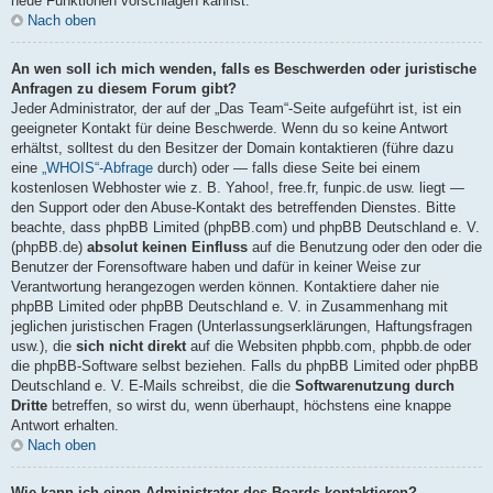
neue Funktionen vorschlagen kannst.
Nach oben
An wen soll ich mich wenden, falls es Beschwerden oder juristische
Anfragen zu diesem Forum gibt?
Jeder Administrator, der auf der „Das Team“-Seite aufgeführt ist, ist ein
geeigneter Kontakt für deine Beschwerde. Wenn du so keine Antwort
erhältst, solltest du den Besitzer der Domain kontaktieren (führe dazu
eine
„WHOIS“-Abfrage
durch) oder — falls diese Seite bei einem
kostenlosen Webhoster wie z. B. Yahoo!, free.fr, funpic.de usw. liegt —
den Support oder den Abuse-Kontakt des betreffenden Dienstes. Bitte
beachte, dass phpBB Limited (phpBB.com) und phpBB Deutschland e. V.
(phpBB.de)
absolut keinen Einfluss
auf die Benutzung oder den oder die
Benutzer der Forensoftware haben und dafür in keiner Weise zur
Verantwortung herangezogen werden können. Kontaktiere daher nie
phpBB Limited oder phpBB Deutschland e. V. in Zusammenhang mit
jeglichen juristischen Fragen (Unterlassungserklärungen, Haftungsfragen
usw.), die
sich nicht direkt
auf die Websiten phpbb.com, phpbb.de oder
die phpBB-Software selbst beziehen. Falls du phpBB Limited oder phpBB
Deutschland e. V. E-Mails schreibst, die die
Softwarenutzung durch
Dritte
betreffen, so wirst du, wenn überhaupt, höchstens eine knappe
Antwort erhalten.
Nach oben
Wie kann ich einen Administrator des Boards kontaktieren?