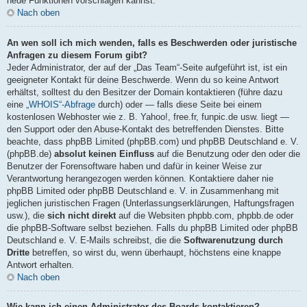
neue Funktionen vorschlagen kannst.
Nach oben
An wen soll ich mich wenden, falls es Beschwerden oder juristische
Anfragen zu diesem Forum gibt?
Jeder Administrator, der auf der „Das Team“-Seite aufgeführt ist, ist ein
geeigneter Kontakt für deine Beschwerde. Wenn du so keine Antwort
erhältst, solltest du den Besitzer der Domain kontaktieren (führe dazu
eine
„WHOIS“-Abfrage
durch) oder — falls diese Seite bei einem
kostenlosen Webhoster wie z. B. Yahoo!, free.fr, funpic.de usw. liegt —
den Support oder den Abuse-Kontakt des betreffenden Dienstes. Bitte
beachte, dass phpBB Limited (phpBB.com) und phpBB Deutschland e. V.
(phpBB.de)
absolut keinen Einfluss
auf die Benutzung oder den oder die
Benutzer der Forensoftware haben und dafür in keiner Weise zur
Verantwortung herangezogen werden können. Kontaktiere daher nie
phpBB Limited oder phpBB Deutschland e. V. in Zusammenhang mit
jeglichen juristischen Fragen (Unterlassungserklärungen, Haftungsfragen
usw.), die
sich nicht direkt
auf die Websiten phpbb.com, phpbb.de oder
die phpBB-Software selbst beziehen. Falls du phpBB Limited oder phpBB
Deutschland e. V. E-Mails schreibst, die die
Softwarenutzung durch
Dritte
betreffen, so wirst du, wenn überhaupt, höchstens eine knappe
Antwort erhalten.
Nach oben
Wie kann ich einen Administrator des Boards kontaktieren?