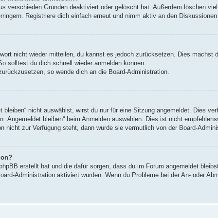
us verschieden Gründen deaktiviert oder gelöscht hat. Außerdem löschen viele
ingern. Registriere dich einfach erneut und nimm aktiv an den Diskussionen t
swort nicht wieder mitteilen, du kannst es jedoch zurücksetzen. Dies machst 
So solltest du dich schnell wieder anmelden können.
t zurückzusetzen, so wende dich an die Board-Administration.
leiben“ nicht auswählst, wirst du nur für eine Sitzung angemeldet. Dies ve
n „Angemeldet bleiben“ beim Anmelden auswählen. Dies ist nicht empfehlens
on nicht zur Verfügung steht, dann wurde sie vermutlich von der Board-Admini
ion?
 phpBB erstellt hat und die dafür sorgen, dass du im Forum angemeldet bleib
Board-Administration aktiviert wurden. Wenn du Probleme bei der An- oder Ab