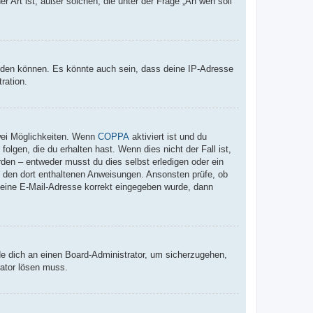
r Art ist; außer solchen, die unter der Frage „An wen soll
elden können. Es könnte auch sein, dass deine IP-Adresse
ration.
wei Möglichkeiten. Wenn
COPPA
aktiviert ist und du
lgen, die du erhalten hast. Wenn dies nicht der Fall ist,
rden – entweder musst du dies selbst erledigen oder ein
lge den dort enthaltenen Anweisungen. Ansonsten prüfe, ob
 deine E-Mail-Adresse korrekt eingegeben wurde, dann
de dich an einen Board-Administrator, um sicherzugehen,
rator lösen muss.