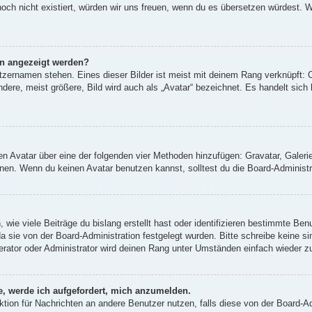
 noch nicht existiert, würden wir uns freuen, wenn du es übersetzen würdest.
en angezeigt werden?
tzernamen stehen. Eines dieser Bilder ist meist mit deinem Rang verknüpft: O
re, meist größere, Bild wird auch als „Avatar“ bezeichnet. Es handelt sich h
inen Avatar über eine der folgenden vier Methoden hinzufügen: Gravatar, Gale
en. Wenn du keinen Avatar benutzen kannst, solltest du die Board-Administra
wie viele Beiträge du bislang erstellt hast oder identifizieren bestimmte Be
da sie von der Board-Administration festgelegt wurden. Bitte schreibe keine 
erator oder Administrator wird deinen Rang unter Umständen einfach wieder z
e, werde ich aufgefordert, mich anzumelden.
unktion für Nachrichten an andere Benutzer nutzen, falls diese von der Board-