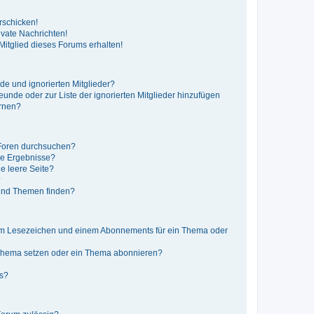
rschicken!
vate Nachrichten!
itglied dieses Forums erhalten!
de und ignorierten Mitglieder?
reunde oder zur Liste der ignorierten Mitglieder hinzufügen
ernen?
 Foren durchsuchen?
ne Ergebnisse?
e leere Seite?
?
 und Themen finden?
nem Lesezeichen und einem Abonnements für ein Thema oder
 Thema setzen oder ein Thema abonnieren?
ts?