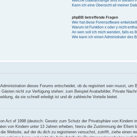
Welche Dateianhänge sind in diesem 
Kann ich eine Übersicht all meiner Da
phpBB betreffende Fragen
Wer hat diese Forensoftware entwickel
Warum ist Funktion x oder y nicht enth
An wen soll ich mich wenden, falls es
Wie kann ich einen Administrator des 
Administration dieses Forums entscheidet, ob du registriert sein musst, um Be
ie Gästen nicht zur Verfügung stehen: zum Beispiel Avatarbilder, Private Nachr
ung, da sie schnell erledigt ist und dir zahlreiche Vorteile bietet.
on Act of 1998 (deutsch: Gesetz zum Schutz der Privatsphäre von Kindern im
Daten von Kindern unter 13 Jahren erheben, hierzu die Zustimmung der Eltern
 die Website, auf der du dich zu registrieren versuchst, zutrifft, ziehe einen