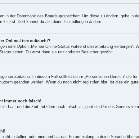
ngen in der Datenbank des Boards gespeichert. Um diese zu ändern, gehe in de
klickst. Dort kannst du alle deine Einstellungen ändern.
er Online-Liste auftaucht?
ungen eine Option „Meinen Online-Status während dieser Sitzung verbergen“. 
Status sehen. Du wirst dann als unsichtbarer Besucher gezählt.
eigenen Zeitzone. In diesem Fall solltest du im „Persönlichen Bereich“ die für 
utzern geändert werden. Wenn du noch nicht registriert bist, ist dies ein guter
eht immer noch falsch!
tellt hast und die Zeit trotzdem noch falsch ist, geht die Uhr des Servers ver
hl!
nicht installiert oder niemand hat das Forum bislang in deine Sprache überset