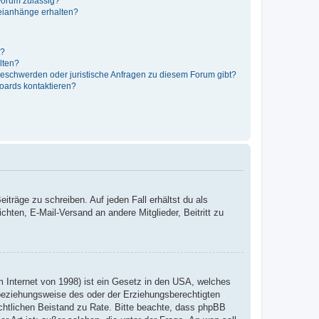
Forum zulässig?
teianhänge erhalten?
t?
alten?
 Beschwerden oder juristische Anfragen zu diesem Forum gibt?
Boards kontaktieren?
iträge zu schreiben. Auf jeden Fall erhältst du als
ichten, E-Mail-Versand an andere Mitglieder, Beitritt zu
 Internet von 1998) ist ein Gesetz in den USA, welches
 beziehungsweise des oder der Erziehungsberechtigten
 rechtlichen Beistand zu Rate. Bitte beachte, dass phpBB