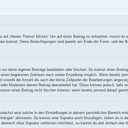
auf „Neues Thema“ klicken. Um auf einen Beitrag zu antworten, musst du auf
reiben kannst. Deine Berechtigungen sind jeweils am Ende der Foren- und der B
u nur deine eigenen Beiträge bearbeiten oder löschen. Du kannst einen Beitra
r einen begrenzten Zeitraum nach seiner Erstellung möglich. Wenn bereits jema
d sowohl die Anzahl als auch der letzte Zeitpunkt der Bearbeitungen angezei
oder Moderator deinen Beitrag überarbeitet hat. Diese können jedoch, falls sie
nutzer einen Beitrag nicht löschen können, wenn bereits jemand darauf geant
nächst eine solche in den Einstellungen in deinem persönlichen Bereich entw
anhängen“ aktivieren. Du kannst eine Signatur auch hinzufügen, indem du in
ag dennoch ohne Signatur verfassen möchtest, so kannst du dort einfach das K