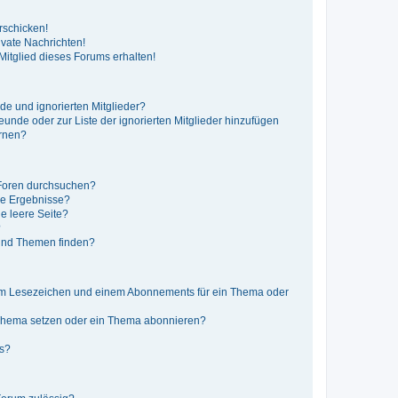
rschicken!
vate Nachrichten!
itglied dieses Forums erhalten!
de und ignorierten Mitglieder?
reunde oder zur Liste der ignorierten Mitglieder hinzufügen
ernen?
 Foren durchsuchen?
ne Ergebnisse?
e leere Seite?
?
 und Themen finden?
nem Lesezeichen und einem Abonnements für ein Thema oder
 Thema setzen oder ein Thema abonnieren?
ts?