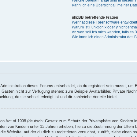
Welche Dateianhänge sind in diesem 
Kann ich eine Übersicht all meiner Da
phpBB betreffende Fragen
Wer hat diese Forensoftware entwickel
Warum ist Funktion x oder y nicht enth
An wen soll ich mich wenden, falls es
Wie kann ich einen Administrator des 
Administration dieses Forums entscheidet, ob du registriert sein musst, um Be
ie Gästen nicht zur Verfügung stehen: zum Beispiel Avatarbilder, Private Nachr
ung, da sie schnell erledigt ist und dir zahlreiche Vorteile bietet.
on Act of 1998 (deutsch: Gesetz zum Schutz der Privatsphäre von Kindern im
Daten von Kindern unter 13 Jahren erheben, hierzu die Zustimmung der Eltern
 die Website, auf der du dich zu registrieren versuchst, zutrifft, ziehe einen