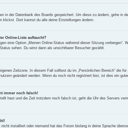
ngen in der Datenbank des Boards gespeichert. Um diese zu ändern, gehe in de
klickst. Dort kannst du alle deine Einstellungen ändern.
er Online-Liste auftaucht?
ungen eine Option „Meinen Online-Status während dieser Sitzung verbergen“. 
Status sehen. Du wirst dann als unsichtbarer Besucher gezählt.
eigenen Zeitzone. In diesem Fall solltest du im „Persönlichen Bereich“ die für 
utzern geändert werden. Wenn du noch nicht registriert bist, ist dies ein guter
eht immer noch falsch!
tellt hast und die Zeit trotzdem noch falsch ist, geht die Uhr des Servers ver
hl!
nicht installiert oder niemand hat das Forum bislang in deine Sprache überset