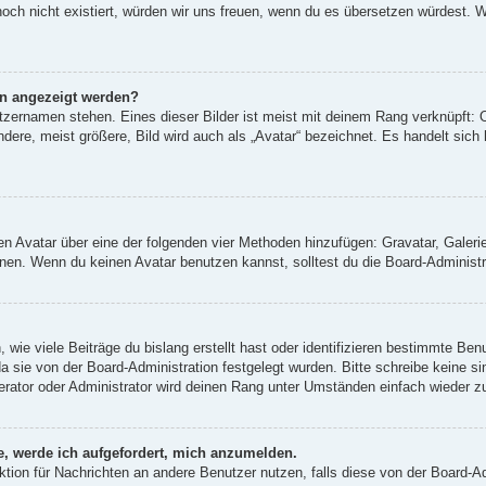
 noch nicht existiert, würden wir uns freuen, wenn du es übersetzen würdest.
en angezeigt werden?
tzernamen stehen. Eines dieser Bilder ist meist mit deinem Rang verknüpft: O
re, meist größere, Bild wird auch als „Avatar“ bezeichnet. Es handelt sich h
inen Avatar über eine der folgenden vier Methoden hinzufügen: Gravatar, Gale
en. Wenn du keinen Avatar benutzen kannst, solltest du die Board-Administra
wie viele Beiträge du bislang erstellt hast oder identifizieren bestimmte Be
da sie von der Board-Administration festgelegt wurden. Bitte schreibe keine 
erator oder Administrator wird deinen Rang unter Umständen einfach wieder z
e, werde ich aufgefordert, mich anzumelden.
unktion für Nachrichten an andere Benutzer nutzen, falls diese von der Board-