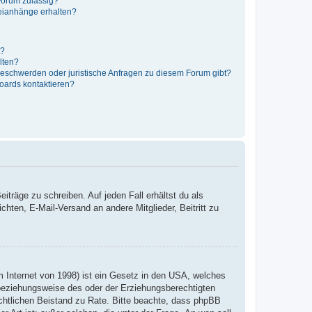
Forum zulässig?
teianhänge erhalten?
t?
alten?
 Beschwerden oder juristische Anfragen zu diesem Forum gibt?
Boards kontaktieren?
iträge zu schreiben. Auf jeden Fall erhältst du als
ichten, E-Mail-Versand an andere Mitglieder, Beitritt zu
 Internet von 1998) ist ein Gesetz in den USA, welches
 beziehungsweise des oder der Erziehungsberechtigten
 rechtlichen Beistand zu Rate. Bitte beachte, dass phpBB