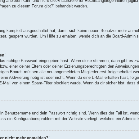
g anbieten kann und nicht die Anlaufstelle für Rechtsangelegenheiten jegliche
nfragen zu diesem Forum gibt?“ behandelt werden.
erung komplett ausgeschaltet hat, damit sich keine neuen Benutzer mehr anm
est, gesperrt wurden. Um Hilfe zu erhalten, wende dich an die Board-Administ
en!
 das richtige Passwort eingegeben hast. Wenn diese stimmen, dann gibt es z
bzw. einer deiner Eltern oder deiner Erziehungsberechtigten den Anweisungen fo
inigen Boards müssen alle neu angemeldeten Mitglieder erst freigeschaltet we
ob eine Aktivierung nötig ist oder nicht. Wenn du eine E-Mail erhalten hast, fo
E-Mail von einem Spam-Filter blockiert wurde. Wenn du dir sicher bist, dass
ein Benutzername und dein Passwort richtig sind. Wenn dies der Fall ist, wen
dass ein Konfigurationsproblem mit der Website vorliegt, welches ein Administ
aber nicht mehr anmelden?!