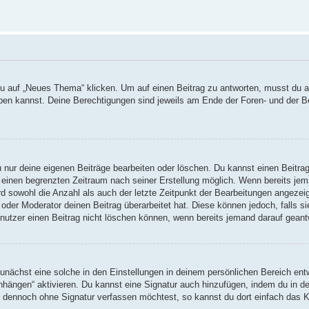
auf „Neues Thema“ klicken. Um auf einen Beitrag zu antworten, musst du auf
reiben kannst. Deine Berechtigungen sind jeweils am Ende der Foren- und der B
u nur deine eigenen Beiträge bearbeiten oder löschen. Du kannst einen Beitra
r einen begrenzten Zeitraum nach seiner Erstellung möglich. Wenn bereits jema
d sowohl die Anzahl als auch der letzte Zeitpunkt der Bearbeitungen angezei
oder Moderator deinen Beitrag überarbeitet hat. Diese können jedoch, falls sie
nutzer einen Beitrag nicht löschen können, wenn bereits jemand darauf geant
nächst eine solche in den Einstellungen in deinem persönlichen Bereich entw
anhängen“ aktivieren. Du kannst eine Signatur auch hinzufügen, indem du in
ag dennoch ohne Signatur verfassen möchtest, so kannst du dort einfach das K