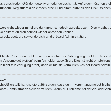
us verschieden Gründen deaktiviert oder gelöscht hat. Außerdem löschen viele
ingern. Registriere dich einfach erneut und nimm aktiv an den Diskussionen t
swort nicht wieder mitteilen, du kannst es jedoch zurücksetzen. Dies machst 
So solltest du dich schnell wieder anmelden können.
t zurückzusetzen, so wende dich an die Board-Administration.
leiben“ nicht auswählst, wirst du nur für eine Sitzung angemeldet. Dies ve
n „Angemeldet bleiben“ beim Anmelden auswählen. Dies ist nicht empfehlens
on nicht zur Verfügung steht, dann wurde sie vermutlich von der Board-Admini
ion?
 phpBB erstellt hat und die dafür sorgen, dass du im Forum angemeldet bleib
Board-Administration aktiviert wurden. Wenn du Probleme bei der An- oder Ab