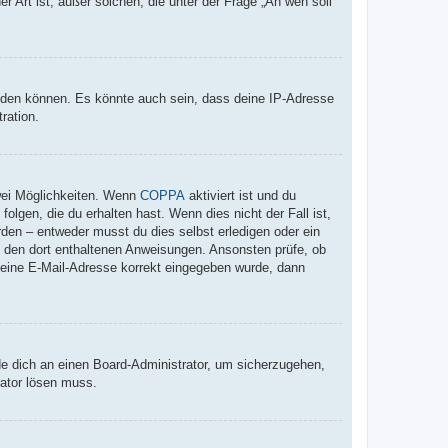
r Art ist; außer solchen, die unter der Frage „An wen soll
elden können. Es könnte auch sein, dass deine IP-Adresse
ration.
wei Möglichkeiten. Wenn
COPPA
aktiviert ist und du
lgen, die du erhalten hast. Wenn dies nicht der Fall ist,
rden – entweder musst du dies selbst erledigen oder ein
lge den dort enthaltenen Anweisungen. Ansonsten prüfe, ob
 deine E-Mail-Adresse korrekt eingegeben wurde, dann
de dich an einen Board-Administrator, um sicherzugehen,
rator lösen muss.