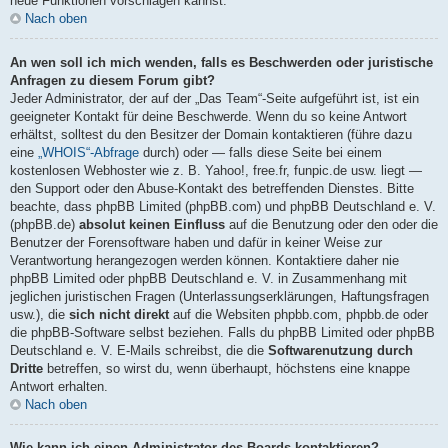
neue Funktionen vorschlagen kannst.
Nach oben
An wen soll ich mich wenden, falls es Beschwerden oder juristische
Anfragen zu diesem Forum gibt?
Jeder Administrator, der auf der „Das Team“-Seite aufgeführt ist, ist ein
geeigneter Kontakt für deine Beschwerde. Wenn du so keine Antwort
erhältst, solltest du den Besitzer der Domain kontaktieren (führe dazu
eine
„WHOIS“-Abfrage
durch) oder — falls diese Seite bei einem
kostenlosen Webhoster wie z. B. Yahoo!, free.fr, funpic.de usw. liegt —
den Support oder den Abuse-Kontakt des betreffenden Dienstes. Bitte
beachte, dass phpBB Limited (phpBB.com) und phpBB Deutschland e. V.
(phpBB.de)
absolut keinen Einfluss
auf die Benutzung oder den oder die
Benutzer der Forensoftware haben und dafür in keiner Weise zur
Verantwortung herangezogen werden können. Kontaktiere daher nie
phpBB Limited oder phpBB Deutschland e. V. in Zusammenhang mit
jeglichen juristischen Fragen (Unterlassungserklärungen, Haftungsfragen
usw.), die
sich nicht direkt
auf die Websiten phpbb.com, phpbb.de oder
die phpBB-Software selbst beziehen. Falls du phpBB Limited oder phpBB
Deutschland e. V. E-Mails schreibst, die die
Softwarenutzung durch
Dritte
betreffen, so wirst du, wenn überhaupt, höchstens eine knappe
Antwort erhalten.
Nach oben
Wie kann ich einen Administrator des Boards kontaktieren?