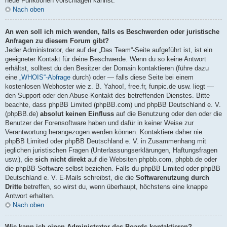
neue Funktionen vorschlagen kannst.
Nach oben
An wen soll ich mich wenden, falls es Beschwerden oder juristische
Anfragen zu diesem Forum gibt?
Jeder Administrator, der auf der „Das Team“-Seite aufgeführt ist, ist ein
geeigneter Kontakt für deine Beschwerde. Wenn du so keine Antwort
erhältst, solltest du den Besitzer der Domain kontaktieren (führe dazu
eine
„WHOIS“-Abfrage
durch) oder — falls diese Seite bei einem
kostenlosen Webhoster wie z. B. Yahoo!, free.fr, funpic.de usw. liegt —
den Support oder den Abuse-Kontakt des betreffenden Dienstes. Bitte
beachte, dass phpBB Limited (phpBB.com) und phpBB Deutschland e. V.
(phpBB.de)
absolut keinen Einfluss
auf die Benutzung oder den oder die
Benutzer der Forensoftware haben und dafür in keiner Weise zur
Verantwortung herangezogen werden können. Kontaktiere daher nie
phpBB Limited oder phpBB Deutschland e. V. in Zusammenhang mit
jeglichen juristischen Fragen (Unterlassungserklärungen, Haftungsfragen
usw.), die
sich nicht direkt
auf die Websiten phpbb.com, phpbb.de oder
die phpBB-Software selbst beziehen. Falls du phpBB Limited oder phpBB
Deutschland e. V. E-Mails schreibst, die die
Softwarenutzung durch
Dritte
betreffen, so wirst du, wenn überhaupt, höchstens eine knappe
Antwort erhalten.
Nach oben
Wie kann ich einen Administrator des Boards kontaktieren?