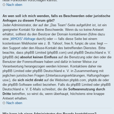
neue Funktionen vorschlagen kannst.
Nach oben
An wen soll ich mich wenden, falls es Beschwerden oder juristische
Anfragen zu diesem Forum gibt?
Jeder Administrator, der auf der „Das Team“-Seite aufgeführt ist, ist ein
geeigneter Kontakt für deine Beschwerde. Wenn du so keine Antwort
erhältst, solltest du den Besitzer der Domain kontaktieren (führe dazu
eine
„WHOIS“-Abfrage
durch) oder — falls diese Seite bei einem
kostenlosen Webhoster wie z. B. Yahoo!, free.fr, funpic.de usw. liegt —
den Support oder den Abuse-Kontakt des betreffenden Dienstes. Bitte
beachte, dass phpBB Limited (phpBB.com) und phpBB Deutschland e. V.
(phpBB.de)
absolut keinen Einfluss
auf die Benutzung oder den oder die
Benutzer der Forensoftware haben und dafür in keiner Weise zur
Verantwortung herangezogen werden können. Kontaktiere daher nie
phpBB Limited oder phpBB Deutschland e. V. in Zusammenhang mit
jeglichen juristischen Fragen (Unterlassungserklärungen, Haftungsfragen
usw.), die
sich nicht direkt
auf die Websiten phpbb.com, phpbb.de oder
die phpBB-Software selbst beziehen. Falls du phpBB Limited oder phpBB
Deutschland e. V. E-Mails schreibst, die die
Softwarenutzung durch
Dritte
betreffen, so wirst du, wenn überhaupt, höchstens eine knappe
Antwort erhalten.
Nach oben
Wie kann ich einen Administrator des Boards kontaktieren?