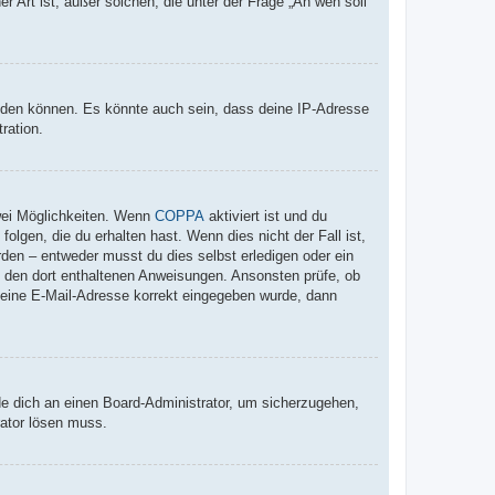
r Art ist; außer solchen, die unter der Frage „An wen soll
elden können. Es könnte auch sein, dass deine IP-Adresse
ration.
wei Möglichkeiten. Wenn
COPPA
aktiviert ist und du
lgen, die du erhalten hast. Wenn dies nicht der Fall ist,
rden – entweder musst du dies selbst erledigen oder ein
lge den dort enthaltenen Anweisungen. Ansonsten prüfe, ob
 deine E-Mail-Adresse korrekt eingegeben wurde, dann
de dich an einen Board-Administrator, um sicherzugehen,
rator lösen muss.