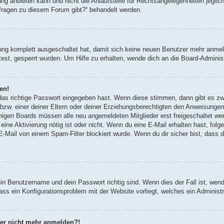
g anbieten kann und nicht die Anlaufstelle für Rechtsangelegenheiten jegliche
nfragen zu diesem Forum gibt?“ behandelt werden.
erung komplett ausgeschaltet hat, damit sich keine neuen Benutzer mehr anm
est, gesperrt wurden. Um Hilfe zu erhalten, wende dich an die Board-Administ
en!
 das richtige Passwort eingegeben hast. Wenn diese stimmen, dann gibt es z
bzw. einer deiner Eltern oder deiner Erziehungsberechtigten den Anweisungen fo
inigen Boards müssen alle neu angemeldeten Mitglieder erst freigeschaltet we
ob eine Aktivierung nötig ist oder nicht. Wenn du eine E-Mail erhalten hast, fo
E-Mail von einem Spam-Filter blockiert wurde. Wenn du dir sicher bist, dass
ein Benutzername und dein Passwort richtig sind. Wenn dies der Fall ist, wen
dass ein Konfigurationsproblem mit der Website vorliegt, welches ein Administ
aber nicht mehr anmelden?!