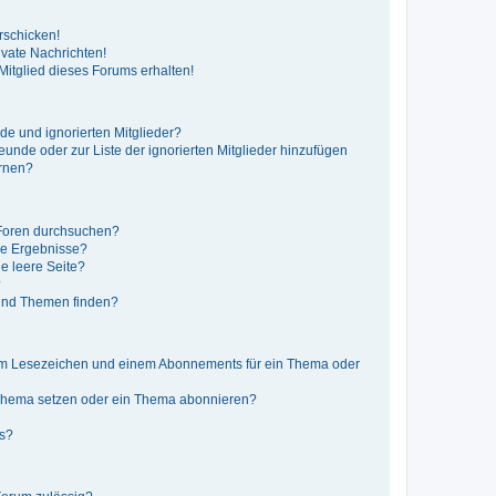
rschicken!
vate Nachrichten!
itglied dieses Forums erhalten!
de und ignorierten Mitglieder?
reunde oder zur Liste der ignorierten Mitglieder hinzufügen
ernen?
 Foren durchsuchen?
ne Ergebnisse?
e leere Seite?
?
 und Themen finden?
nem Lesezeichen und einem Abonnements für ein Thema oder
 Thema setzen oder ein Thema abonnieren?
ts?