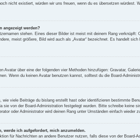
 noch nicht existiert, würden wir uns freuen, wenn du es übersetzen würdest.
en angezeigt werden?
tzernamen stehen. Eines dieser Bilder ist meist mit deinem Rang verknüpft: O
re, meist größere, Bild wird auch als „Avatar“ bezeichnet. Es handelt sich h
inen Avatar über eine der folgenden vier Methoden hinzufügen: Gravatar, Gale
en. Wenn du keinen Avatar benutzen kannst, solltest du die Board-Administra
wie viele Beiträge du bislang erstellt hast oder identifizieren bestimmte Be
da sie von der Board-Administration festgelegt wurden. Bitte schreibe keine 
erator oder Administrator wird deinen Rang unter Umständen einfach wieder z
e, werde ich aufgefordert, mich anzumelden.
unktion für Nachrichten an andere Benutzer nutzen, falls diese von der Board-