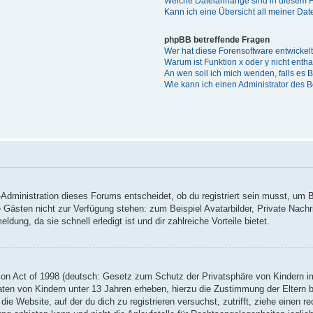
Welche Dateianhänge sind in diesem 
Kann ich eine Übersicht all meiner Da
phpBB betreffende Fragen
Wer hat diese Forensoftware entwickel
Warum ist Funktion x oder y nicht enth
An wen soll ich mich wenden, falls es
Wie kann ich einen Administrator des 
Administration dieses Forums entscheidet, ob du registriert sein musst, um Be
ie Gästen nicht zur Verfügung stehen: zum Beispiel Avatarbilder, Private Nachr
ung, da sie schnell erledigt ist und dir zahlreiche Vorteile bietet.
on Act of 1998 (deutsch: Gesetz zum Schutz der Privatsphäre von Kindern im
Daten von Kindern unter 13 Jahren erheben, hierzu die Zustimmung der Eltern
 die Website, auf der du dich zu registrieren versuchst, zutrifft, ziehe einen