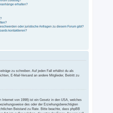
Forum zulässig?
teianhänge erhalten?
t?
alten?
 Beschwerden oder juristische Anfragen zu diesem Forum gibt?
Boards kontaktieren?
iträge zu schreiben. Auf jeden Fall erhältst du als
ichten, E-Mail-Versand an andere Mitglieder, Beitritt zu
 Internet von 1998) ist ein Gesetz in den USA, welches
 beziehungsweise des oder der Erziehungsberechtigten
 rechtlichen Beistand zu Rate. Bitte beachte, dass phpBB