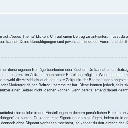
auf „Neues Thema“ klicken. Um auf einen Beitrag zu antworten, musst du auf
reiben kannst. Deine Berechtigungen sind jeweils am Ende der Foren- und der B
u nur deine eigenen Beiträge bearbeiten oder löschen. Du kannst einen Beitra
r einen begrenzten Zeitraum nach seiner Erstellung möglich. Wenn bereits jema
d sowohl die Anzahl als auch der letzte Zeitpunkt der Bearbeitungen angezei
oder Moderator deinen Beitrag überarbeitet hat. Diese können jedoch, falls sie
nutzer einen Beitrag nicht löschen können, wenn bereits jemand darauf geant
nächst eine solche in den Einstellungen in deinem persönlichen Bereich entw
anhängen“ aktivieren. Du kannst eine Signatur auch hinzufügen, indem du in
ag dennoch ohne Signatur verfassen möchtest, so kannst du dort einfach das K