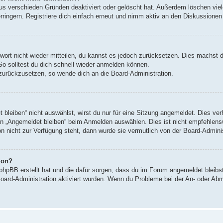
us verschieden Gründen deaktiviert oder gelöscht hat. Außerdem löschen viele
ingern. Registriere dich einfach erneut und nimm aktiv an den Diskussionen t
swort nicht wieder mitteilen, du kannst es jedoch zurücksetzen. Dies machst 
So solltest du dich schnell wieder anmelden können.
t zurückzusetzen, so wende dich an die Board-Administration.
leiben“ nicht auswählst, wirst du nur für eine Sitzung angemeldet. Dies ve
n „Angemeldet bleiben“ beim Anmelden auswählen. Dies ist nicht empfehlens
on nicht zur Verfügung steht, dann wurde sie vermutlich von der Board-Admini
ion?
 phpBB erstellt hat und die dafür sorgen, dass du im Forum angemeldet bleib
Board-Administration aktiviert wurden. Wenn du Probleme bei der An- oder Ab