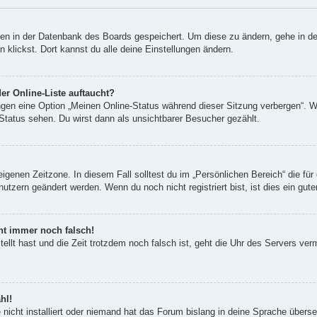
ngen in der Datenbank des Boards gespeichert. Um diese zu ändern, gehe in de
klickst. Dort kannst du alle deine Einstellungen ändern.
er Online-Liste auftaucht?
ungen eine Option „Meinen Online-Status während dieser Sitzung verbergen“. 
Status sehen. Du wirst dann als unsichtbarer Besucher gezählt.
eigenen Zeitzone. In diesem Fall solltest du im „Persönlichen Bereich“ die für 
utzern geändert werden. Wenn du noch nicht registriert bist, ist dies ein guter
eht immer noch falsch!
tellt hast und die Zeit trotzdem noch falsch ist, geht die Uhr des Servers ver
hl!
nicht installiert oder niemand hat das Forum bislang in deine Sprache überset