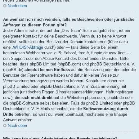
neue Funktionen vorschlagen kannst.
Nach oben
An wen soll ich mich wenden, falls es Beschwerden oder juristische
Anfragen zu diesem Forum gibt?
Jeder Administrator, der auf der „Das Team“-Seite aufgeführt ist, ist ein
geeigneter Kontakt für deine Beschwerde. Wenn du so keine Antwort
erhältst, solltest du den Besitzer der Domain kontaktieren (führe dazu
eine
„WHOIS“-Abfrage
durch) oder — falls diese Seite bei einem
kostenlosen Webhoster wie z. B. Yahoo!, free.fr, funpic.de usw. liegt —
den Support oder den Abuse-Kontakt des betreffenden Dienstes. Bitte
beachte, dass phpBB Limited (phpBB.com) und phpBB Deutschland e. V.
(phpBB.de)
absolut keinen Einfluss
auf die Benutzung oder den oder die
Benutzer der Forensoftware haben und dafür in keiner Weise zur
Verantwortung herangezogen werden können. Kontaktiere daher nie
phpBB Limited oder phpBB Deutschland e. V. in Zusammenhang mit
jeglichen juristischen Fragen (Unterlassungserklärungen, Haftungsfragen
usw.), die
sich nicht direkt
auf die Websiten phpbb.com, phpbb.de oder
die phpBB-Software selbst beziehen. Falls du phpBB Limited oder phpBB
Deutschland e. V. E-Mails schreibst, die die
Softwarenutzung durch
Dritte
betreffen, so wirst du, wenn überhaupt, höchstens eine knappe
Antwort erhalten.
Nach oben
Wie kann ich einen Administrator des Boards kontaktieren?