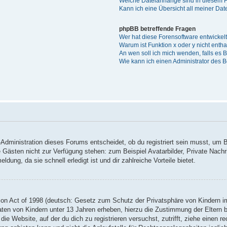
Welche Dateianhänge sind in diesem 
Kann ich eine Übersicht all meiner Da
phpBB betreffende Fragen
Wer hat diese Forensoftware entwickel
Warum ist Funktion x oder y nicht enth
An wen soll ich mich wenden, falls es
Wie kann ich einen Administrator des 
Administration dieses Forums entscheidet, ob du registriert sein musst, um Be
ie Gästen nicht zur Verfügung stehen: zum Beispiel Avatarbilder, Private Nachr
ung, da sie schnell erledigt ist und dir zahlreiche Vorteile bietet.
on Act of 1998 (deutsch: Gesetz zum Schutz der Privatsphäre von Kindern im
Daten von Kindern unter 13 Jahren erheben, hierzu die Zustimmung der Eltern
 die Website, auf der du dich zu registrieren versuchst, zutrifft, ziehe einen