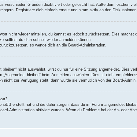
us verschieden Gründen deaktiviert oder gelöscht hat. Außerdem löschen viele
ingern. Registriere dich einfach erneut und nimm aktiv an den Diskussionen t
swort nicht wieder mitteilen, du kannst es jedoch zurücksetzen. Dies machst 
So solltest du dich schnell wieder anmelden können.
t zurückzusetzen, so wende dich an die Board-Administration.
leiben“ nicht auswählst, wirst du nur für eine Sitzung angemeldet. Dies ve
n „Angemeldet bleiben“ beim Anmelden auswählen. Dies ist nicht empfehlens
on nicht zur Verfügung steht, dann wurde sie vermutlich von der Board-Admini
ion?
 phpBB erstellt hat und die dafür sorgen, dass du im Forum angemeldet bleib
Board-Administration aktiviert wurden. Wenn du Probleme bei der An- oder Ab