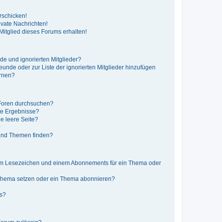
rschicken!
vate Nachrichten!
itglied dieses Forums erhalten!
de und ignorierten Mitglieder?
reunde oder zur Liste der ignorierten Mitglieder hinzufügen
ernen?
 Foren durchsuchen?
ne Ergebnisse?
e leere Seite?
?
 und Themen finden?
nem Lesezeichen und einem Abonnements für ein Thema oder
 Thema setzen oder ein Thema abonnieren?
ts?