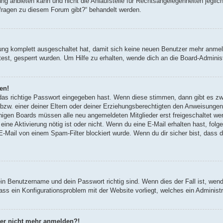
g anbieten kann und nicht die Anlaufstelle für Rechtsangelegenheiten jegliche
nfragen zu diesem Forum gibt?“ behandelt werden.
erung komplett ausgeschaltet hat, damit sich keine neuen Benutzer mehr anm
est, gesperrt wurden. Um Hilfe zu erhalten, wende dich an die Board-Administ
en!
 das richtige Passwort eingegeben hast. Wenn diese stimmen, dann gibt es z
bzw. einer deiner Eltern oder deiner Erziehungsberechtigten den Anweisungen fo
inigen Boards müssen alle neu angemeldeten Mitglieder erst freigeschaltet we
ob eine Aktivierung nötig ist oder nicht. Wenn du eine E-Mail erhalten hast, fo
E-Mail von einem Spam-Filter blockiert wurde. Wenn du dir sicher bist, dass
ein Benutzername und dein Passwort richtig sind. Wenn dies der Fall ist, wen
dass ein Konfigurationsproblem mit der Website vorliegt, welches ein Administ
aber nicht mehr anmelden?!