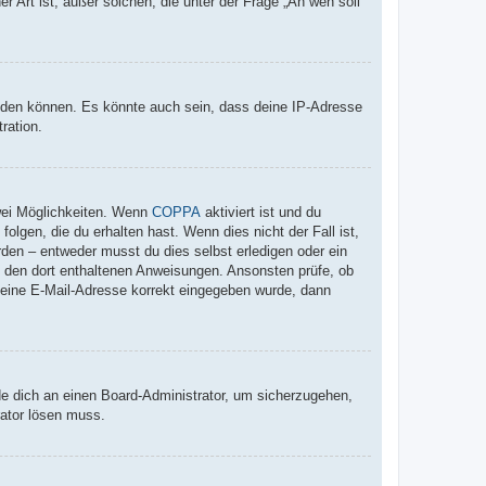
r Art ist; außer solchen, die unter der Frage „An wen soll
elden können. Es könnte auch sein, dass deine IP-Adresse
ration.
wei Möglichkeiten. Wenn
COPPA
aktiviert ist und du
lgen, die du erhalten hast. Wenn dies nicht der Fall ist,
rden – entweder musst du dies selbst erledigen oder ein
lge den dort enthaltenen Anweisungen. Ansonsten prüfe, ob
 deine E-Mail-Adresse korrekt eingegeben wurde, dann
de dich an einen Board-Administrator, um sicherzugehen,
rator lösen muss.