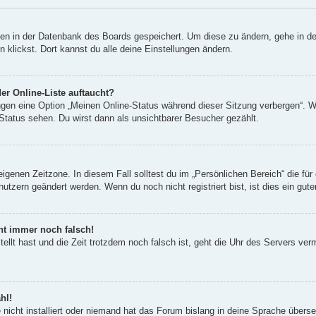
ngen in der Datenbank des Boards gespeichert. Um diese zu ändern, gehe in de
klickst. Dort kannst du alle deine Einstellungen ändern.
er Online-Liste auftaucht?
ungen eine Option „Meinen Online-Status während dieser Sitzung verbergen“. 
Status sehen. Du wirst dann als unsichtbarer Besucher gezählt.
eigenen Zeitzone. In diesem Fall solltest du im „Persönlichen Bereich“ die für 
utzern geändert werden. Wenn du noch nicht registriert bist, ist dies ein guter
eht immer noch falsch!
tellt hast und die Zeit trotzdem noch falsch ist, geht die Uhr des Servers ver
hl!
nicht installiert oder niemand hat das Forum bislang in deine Sprache überset