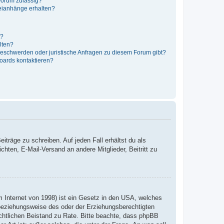
Forum zulässig?
teianhänge erhalten?
t?
alten?
 Beschwerden oder juristische Anfragen zu diesem Forum gibt?
Boards kontaktieren?
iträge zu schreiben. Auf jeden Fall erhältst du als
ichten, E-Mail-Versand an andere Mitglieder, Beitritt zu
 Internet von 1998) ist ein Gesetz in den USA, welches
 beziehungsweise des oder der Erziehungsberechtigten
 rechtlichen Beistand zu Rate. Bitte beachte, dass phpBB