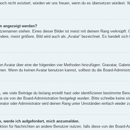
 noch nicht existiert, würden wir uns freuen, wenn du es übersetzen würdest.
en angezeigt werden?
tzernamen stehen. Eines dieser Bilder ist meist mit deinem Rang verknüpft: O
re, meist größere, Bild wird auch als „Avatar“ bezeichnet. Es handelt sich h
inen Avatar über eine der folgenden vier Methoden hinzufügen: Gravatar, Gale
en. Wenn du keinen Avatar benutzen kannst, solltest du die Board-Administra
wie viele Beiträge du bislang erstellt hast oder identifizieren bestimmte Be
da sie von der Board-Administration festgelegt wurden. Bitte schreibe keine 
erator oder Administrator wird deinen Rang unter Umständen einfach wieder z
e, werde ich aufgefordert, mich anzumelden.
unktion für Nachrichten an andere Benutzer nutzen, falls diese von der Board-