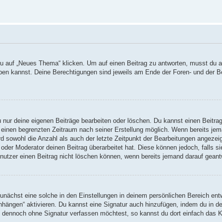
auf „Neues Thema“ klicken. Um auf einen Beitrag zu antworten, musst du auf
reiben kannst. Deine Berechtigungen sind jeweils am Ende der Foren- und der B
u nur deine eigenen Beiträge bearbeiten oder löschen. Du kannst einen Beitra
r einen begrenzten Zeitraum nach seiner Erstellung möglich. Wenn bereits jema
d sowohl die Anzahl als auch der letzte Zeitpunkt der Bearbeitungen angezei
oder Moderator deinen Beitrag überarbeitet hat. Diese können jedoch, falls sie
nutzer einen Beitrag nicht löschen können, wenn bereits jemand darauf geant
nächst eine solche in den Einstellungen in deinem persönlichen Bereich entw
anhängen“ aktivieren. Du kannst eine Signatur auch hinzufügen, indem du in
ag dennoch ohne Signatur verfassen möchtest, so kannst du dort einfach das K