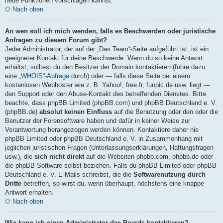
neue Funktionen vorschlagen kannst.
Nach oben
An wen soll ich mich wenden, falls es Beschwerden oder juristische
Anfragen zu diesem Forum gibt?
Jeder Administrator, der auf der „Das Team“-Seite aufgeführt ist, ist ein
geeigneter Kontakt für deine Beschwerde. Wenn du so keine Antwort
erhältst, solltest du den Besitzer der Domain kontaktieren (führe dazu
eine
„WHOIS“-Abfrage
durch) oder — falls diese Seite bei einem
kostenlosen Webhoster wie z. B. Yahoo!, free.fr, funpic.de usw. liegt —
den Support oder den Abuse-Kontakt des betreffenden Dienstes. Bitte
beachte, dass phpBB Limited (phpBB.com) und phpBB Deutschland e. V.
(phpBB.de)
absolut keinen Einfluss
auf die Benutzung oder den oder die
Benutzer der Forensoftware haben und dafür in keiner Weise zur
Verantwortung herangezogen werden können. Kontaktiere daher nie
phpBB Limited oder phpBB Deutschland e. V. in Zusammenhang mit
jeglichen juristischen Fragen (Unterlassungserklärungen, Haftungsfragen
usw.), die
sich nicht direkt
auf die Websiten phpbb.com, phpbb.de oder
die phpBB-Software selbst beziehen. Falls du phpBB Limited oder phpBB
Deutschland e. V. E-Mails schreibst, die die
Softwarenutzung durch
Dritte
betreffen, so wirst du, wenn überhaupt, höchstens eine knappe
Antwort erhalten.
Nach oben
Wie kann ich einen Administrator des Boards kontaktieren?