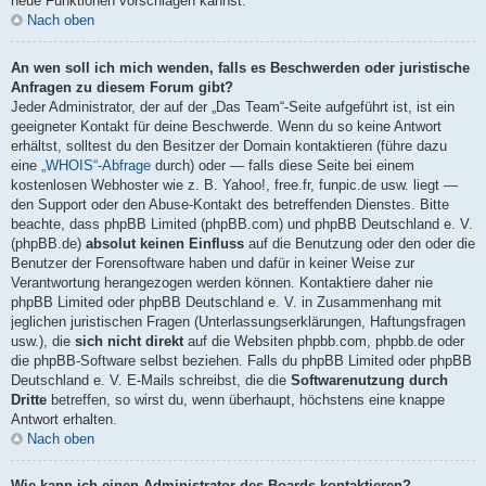
neue Funktionen vorschlagen kannst.
Nach oben
An wen soll ich mich wenden, falls es Beschwerden oder juristische
Anfragen zu diesem Forum gibt?
Jeder Administrator, der auf der „Das Team“-Seite aufgeführt ist, ist ein
geeigneter Kontakt für deine Beschwerde. Wenn du so keine Antwort
erhältst, solltest du den Besitzer der Domain kontaktieren (führe dazu
eine
„WHOIS“-Abfrage
durch) oder — falls diese Seite bei einem
kostenlosen Webhoster wie z. B. Yahoo!, free.fr, funpic.de usw. liegt —
den Support oder den Abuse-Kontakt des betreffenden Dienstes. Bitte
beachte, dass phpBB Limited (phpBB.com) und phpBB Deutschland e. V.
(phpBB.de)
absolut keinen Einfluss
auf die Benutzung oder den oder die
Benutzer der Forensoftware haben und dafür in keiner Weise zur
Verantwortung herangezogen werden können. Kontaktiere daher nie
phpBB Limited oder phpBB Deutschland e. V. in Zusammenhang mit
jeglichen juristischen Fragen (Unterlassungserklärungen, Haftungsfragen
usw.), die
sich nicht direkt
auf die Websiten phpbb.com, phpbb.de oder
die phpBB-Software selbst beziehen. Falls du phpBB Limited oder phpBB
Deutschland e. V. E-Mails schreibst, die die
Softwarenutzung durch
Dritte
betreffen, so wirst du, wenn überhaupt, höchstens eine knappe
Antwort erhalten.
Nach oben
Wie kann ich einen Administrator des Boards kontaktieren?