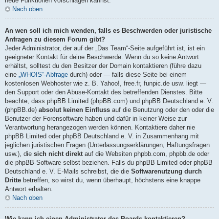
neue Funktionen vorschlagen kannst.
Nach oben
An wen soll ich mich wenden, falls es Beschwerden oder juristische
Anfragen zu diesem Forum gibt?
Jeder Administrator, der auf der „Das Team“-Seite aufgeführt ist, ist ein
geeigneter Kontakt für deine Beschwerde. Wenn du so keine Antwort
erhältst, solltest du den Besitzer der Domain kontaktieren (führe dazu
eine
„WHOIS“-Abfrage
durch) oder — falls diese Seite bei einem
kostenlosen Webhoster wie z. B. Yahoo!, free.fr, funpic.de usw. liegt —
den Support oder den Abuse-Kontakt des betreffenden Dienstes. Bitte
beachte, dass phpBB Limited (phpBB.com) und phpBB Deutschland e. V.
(phpBB.de)
absolut keinen Einfluss
auf die Benutzung oder den oder die
Benutzer der Forensoftware haben und dafür in keiner Weise zur
Verantwortung herangezogen werden können. Kontaktiere daher nie
phpBB Limited oder phpBB Deutschland e. V. in Zusammenhang mit
jeglichen juristischen Fragen (Unterlassungserklärungen, Haftungsfragen
usw.), die
sich nicht direkt
auf die Websiten phpbb.com, phpbb.de oder
die phpBB-Software selbst beziehen. Falls du phpBB Limited oder phpBB
Deutschland e. V. E-Mails schreibst, die die
Softwarenutzung durch
Dritte
betreffen, so wirst du, wenn überhaupt, höchstens eine knappe
Antwort erhalten.
Nach oben
Wie kann ich einen Administrator des Boards kontaktieren?