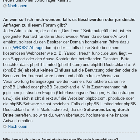
neue Funktionen vorschlagen kannst.
Nach oben
An wen soll ich mich wenden, falls es Beschwerden oder juristische
Anfragen zu diesem Forum gibt?
Jeder Administrator, der auf der „Das Team“-Seite aufgeführt ist, ist ein
geeigneter Kontakt für deine Beschwerde. Wenn du so keine Antwort
erhältst, solltest du den Besitzer der Domain kontaktieren (führe dazu
eine
„WHOIS“-Abfrage
durch) oder — falls diese Seite bei einem
kostenlosen Webhoster wie z. B. Yahoo!, free.fr, funpic.de usw. liegt —
den Support oder den Abuse-Kontakt des betreffenden Dienstes. Bitte
beachte, dass phpBB Limited (phpBB.com) und phpBB Deutschland e. V.
(phpBB.de)
absolut keinen Einfluss
auf die Benutzung oder den oder die
Benutzer der Forensoftware haben und dafür in keiner Weise zur
Verantwortung herangezogen werden können. Kontaktiere daher nie
phpBB Limited oder phpBB Deutschland e. V. in Zusammenhang mit
jeglichen juristischen Fragen (Unterlassungserklärungen, Haftungsfragen
usw.), die
sich nicht direkt
auf die Websiten phpbb.com, phpbb.de oder
die phpBB-Software selbst beziehen. Falls du phpBB Limited oder phpBB
Deutschland e. V. E-Mails schreibst, die die
Softwarenutzung durch
Dritte
betreffen, so wirst du, wenn überhaupt, höchstens eine knappe
Antwort erhalten.
Nach oben
Wie kann ich einen Administrator des Boards kontaktieren?