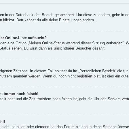
ngen in der Datenbank des Boards gespeichert. Um diese zu ändern, gehe in de
klickst. Dort kannst du alle deine Einstellungen ändern.
er Online-Liste auftaucht?
ungen eine Option „Meinen Online-Status während dieser Sitzung verbergen“. 
Status sehen. Du wirst dann als unsichtbarer Besucher gezählt.
eigenen Zeitzone. In diesem Fall solltest du im „Persönlichen Bereich“ die für 
utzern geändert werden. Wenn du noch nicht registriert bist, ist dies ein guter
eht immer noch falsch!
tellt hast und die Zeit trotzdem noch falsch ist, geht die Uhr des Servers ver
hl!
nicht installiert oder niemand hat das Forum bislang in deine Sprache überset