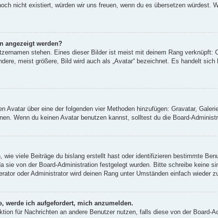
 noch nicht existiert, würden wir uns freuen, wenn du es übersetzen würdest.
en angezeigt werden?
tzernamen stehen. Eines dieser Bilder ist meist mit deinem Rang verknüpft: O
re, meist größere, Bild wird auch als „Avatar“ bezeichnet. Es handelt sich h
inen Avatar über eine der folgenden vier Methoden hinzufügen: Gravatar, Gale
en. Wenn du keinen Avatar benutzen kannst, solltest du die Board-Administra
wie viele Beiträge du bislang erstellt hast oder identifizieren bestimmte Be
da sie von der Board-Administration festgelegt wurden. Bitte schreibe keine 
erator oder Administrator wird deinen Rang unter Umständen einfach wieder z
e, werde ich aufgefordert, mich anzumelden.
unktion für Nachrichten an andere Benutzer nutzen, falls diese von der Board-