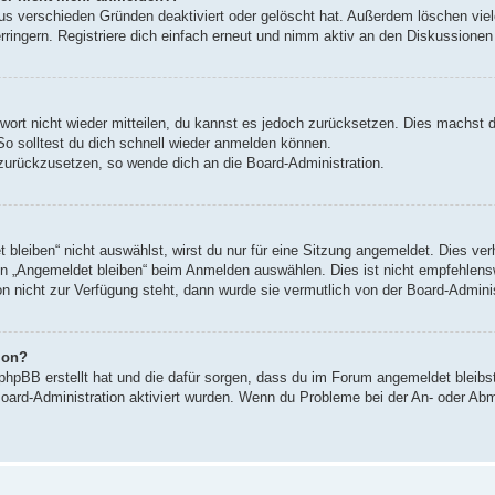
us verschieden Gründen deaktiviert oder gelöscht hat. Außerdem löschen viele
ingern. Registriere dich einfach erneut und nimm aktiv an den Diskussionen t
swort nicht wieder mitteilen, du kannst es jedoch zurücksetzen. Dies machst 
So solltest du dich schnell wieder anmelden können.
t zurückzusetzen, so wende dich an die Board-Administration.
leiben“ nicht auswählst, wirst du nur für eine Sitzung angemeldet. Dies ve
n „Angemeldet bleiben“ beim Anmelden auswählen. Dies ist nicht empfehlens
on nicht zur Verfügung steht, dann wurde sie vermutlich von der Board-Admini
ion?
 phpBB erstellt hat und die dafür sorgen, dass du im Forum angemeldet bleib
Board-Administration aktiviert wurden. Wenn du Probleme bei der An- oder Ab