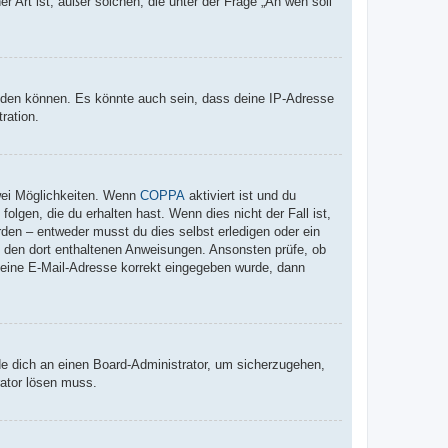
r Art ist; außer solchen, die unter der Frage „An wen soll
elden können. Es könnte auch sein, dass deine IP-Adresse
ration.
wei Möglichkeiten. Wenn
COPPA
aktiviert ist und du
lgen, die du erhalten hast. Wenn dies nicht der Fall ist,
rden – entweder musst du dies selbst erledigen oder ein
lge den dort enthaltenen Anweisungen. Ansonsten prüfe, ob
 deine E-Mail-Adresse korrekt eingegeben wurde, dann
de dich an einen Board-Administrator, um sicherzugehen,
rator lösen muss.