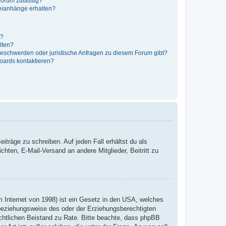
Forum zulässig?
teianhänge erhalten?
t?
alten?
 Beschwerden oder juristische Anfragen zu diesem Forum gibt?
Boards kontaktieren?
iträge zu schreiben. Auf jeden Fall erhältst du als
ichten, E-Mail-Versand an andere Mitglieder, Beitritt zu
 Internet von 1998) ist ein Gesetz in den USA, welches
 beziehungsweise des oder der Erziehungsberechtigten
 rechtlichen Beistand zu Rate. Bitte beachte, dass phpBB