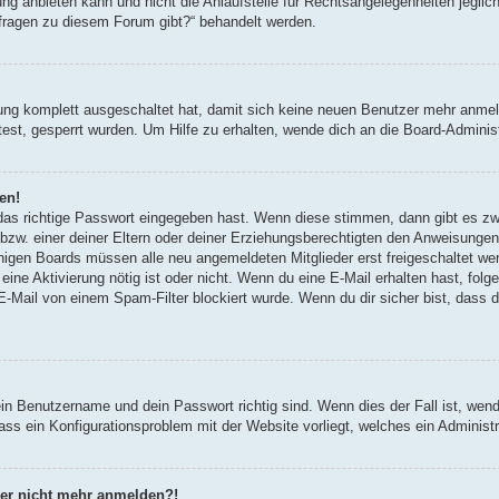
g anbieten kann und nicht die Anlaufstelle für Rechtsangelegenheiten jegliche
nfragen zu diesem Forum gibt?“ behandelt werden.
erung komplett ausgeschaltet hat, damit sich keine neuen Benutzer mehr anm
est, gesperrt wurden. Um Hilfe zu erhalten, wende dich an die Board-Administ
en!
 das richtige Passwort eingegeben hast. Wenn diese stimmen, dann gibt es z
bzw. einer deiner Eltern oder deiner Erziehungsberechtigten den Anweisungen fo
inigen Boards müssen alle neu angemeldeten Mitglieder erst freigeschaltet we
ob eine Aktivierung nötig ist oder nicht. Wenn du eine E-Mail erhalten hast, fo
E-Mail von einem Spam-Filter blockiert wurde. Wenn du dir sicher bist, dass
ein Benutzername und dein Passwort richtig sind. Wenn dies der Fall ist, wen
dass ein Konfigurationsproblem mit der Website vorliegt, welches ein Administ
aber nicht mehr anmelden?!