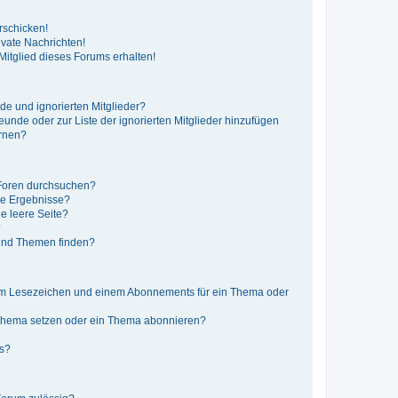
rschicken!
vate Nachrichten!
itglied dieses Forums erhalten!
de und ignorierten Mitglieder?
reunde oder zur Liste der ignorierten Mitglieder hinzufügen
ernen?
 Foren durchsuchen?
ne Ergebnisse?
e leere Seite?
?
 und Themen finden?
nem Lesezeichen und einem Abonnements für ein Thema oder
 Thema setzen oder ein Thema abonnieren?
ts?