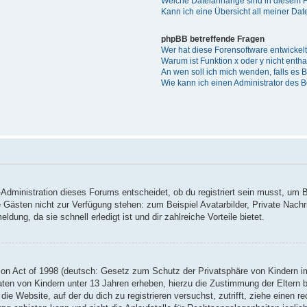
Welche Dateianhänge sind in diesem 
Kann ich eine Übersicht all meiner Da
phpBB betreffende Fragen
Wer hat diese Forensoftware entwickel
Warum ist Funktion x oder y nicht enth
An wen soll ich mich wenden, falls es
Wie kann ich einen Administrator des 
Administration dieses Forums entscheidet, ob du registriert sein musst, um Be
ie Gästen nicht zur Verfügung stehen: zum Beispiel Avatarbilder, Private Nachr
ung, da sie schnell erledigt ist und dir zahlreiche Vorteile bietet.
on Act of 1998 (deutsch: Gesetz zum Schutz der Privatsphäre von Kindern im
Daten von Kindern unter 13 Jahren erheben, hierzu die Zustimmung der Eltern
 die Website, auf der du dich zu registrieren versuchst, zutrifft, ziehe einen