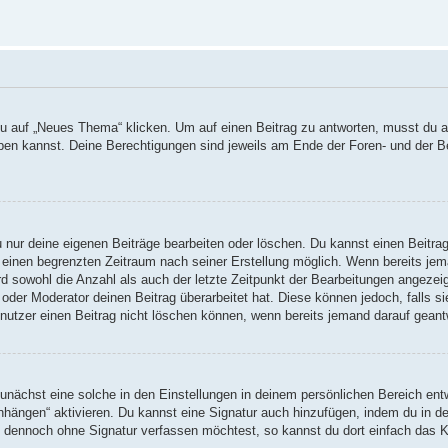
auf „Neues Thema“ klicken. Um auf einen Beitrag zu antworten, musst du auf
reiben kannst. Deine Berechtigungen sind jeweils am Ende der Foren- und der B
u nur deine eigenen Beiträge bearbeiten oder löschen. Du kannst einen Beitra
r einen begrenzten Zeitraum nach seiner Erstellung möglich. Wenn bereits jema
d sowohl die Anzahl als auch der letzte Zeitpunkt der Bearbeitungen angezei
oder Moderator deinen Beitrag überarbeitet hat. Diese können jedoch, falls sie
nutzer einen Beitrag nicht löschen können, wenn bereits jemand darauf geant
nächst eine solche in den Einstellungen in deinem persönlichen Bereich entw
anhängen“ aktivieren. Du kannst eine Signatur auch hinzufügen, indem du in
ag dennoch ohne Signatur verfassen möchtest, so kannst du dort einfach das K