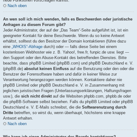
neue Funktionen vorschlagen kannst.
Nach oben
An wen soll ich mich wenden, falls es Beschwerden oder juristische
Anfragen zu diesem Forum gibt?
Jeder Administrator, der auf der „Das Team“-Seite aufgeführt ist, ist ein
geeigneter Kontakt für deine Beschwerde. Wenn du so keine Antwort
erhältst, solltest du den Besitzer der Domain kontaktieren (führe dazu
eine
„WHOIS“-Abfrage
durch) oder — falls diese Seite bei einem
kostenlosen Webhoster wie z. B. Yahoo!, free.fr, funpic.de usw. liegt —
den Support oder den Abuse-Kontakt des betreffenden Dienstes. Bitte
beachte, dass phpBB Limited (phpBB.com) und phpBB Deutschland e. V.
(phpBB.de)
absolut keinen Einfluss
auf die Benutzung oder den oder die
Benutzer der Forensoftware haben und dafür in keiner Weise zur
Verantwortung herangezogen werden können. Kontaktiere daher nie
phpBB Limited oder phpBB Deutschland e. V. in Zusammenhang mit
jeglichen juristischen Fragen (Unterlassungserklärungen, Haftungsfragen
usw.), die
sich nicht direkt
auf die Websiten phpbb.com, phpbb.de oder
die phpBB-Software selbst beziehen. Falls du phpBB Limited oder phpBB
Deutschland e. V. E-Mails schreibst, die die
Softwarenutzung durch
Dritte
betreffen, so wirst du, wenn überhaupt, höchstens eine knappe
Antwort erhalten.
Nach oben
Wie kann ich einen Administrator des Boards kontaktieren?