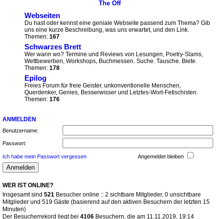
The Off
Webseiten
Du hast oder kennst eine geniale Webseite passend zum Thema? Gib
uns eine kurze Beschreibung, was uns erwartet, und den Link.
Themen:
167
Schwarzes Brett
Wer wann wo? Termine und Reviews von Lesungen, Poetry-Slams,
Wettbewerben, Workshops, Buchmessen. Suche. Tausche. Biete.
Themen:
178
Epilog
Freies Forum für freie Geister, unkonventionelle Menschen,
Querdenker, Genies, Besserwisser und Letztes-Wort-Fetischisten.
Themen:
176
ANMELDEN
Benutzername:
Passwort:
Ich habe mein Passwort vergessen
Angemeldet bleiben
WER IST ONLINE?
Insgesamt sind
521
Besucher online :: 2 sichtbare Mitglieder, 0 unsichtbare
Mitglieder und 519 Gäste (basierend auf den aktiven Besuchern der letzten 15
Minuten)
Der Besucherrekord liegt bei
4106
Besuchern, die am 11.11.2019, 19:14