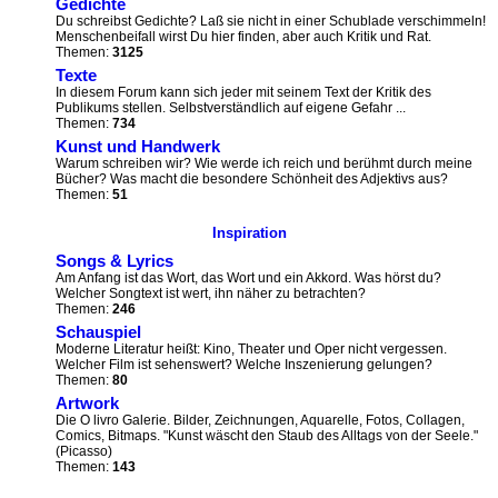
Gedichte
Du schreibst Gedichte? Laß sie nicht in einer Schublade verschimmeln!
Menschenbeifall wirst Du hier finden, aber auch Kritik und Rat.
Themen:
3125
Texte
In diesem Forum kann sich jeder mit seinem Text der Kritik des
Publikums stellen. Selbstverständlich auf eigene Gefahr ...
Themen:
734
Kunst und Handwerk
Warum schreiben wir? Wie werde ich reich und berühmt durch meine
Bücher? Was macht die besondere Schönheit des Adjektivs aus?
Themen:
51
Inspiration
Songs & Lyrics
Am Anfang ist das Wort, das Wort und ein Akkord. Was hörst du?
Welcher Songtext ist wert, ihn näher zu betrachten?
Themen:
246
Schauspiel
Moderne Literatur heißt: Kino, Theater und Oper nicht vergessen.
Welcher Film ist sehenswert? Welche Inszenierung gelungen?
Themen:
80
Artwork
Die O livro Galerie. Bilder, Zeichnungen, Aquarelle, Fotos, Collagen,
Comics, Bitmaps. "Kunst wäscht den Staub des Alltags von der Seele."
(Picasso)
Themen:
143