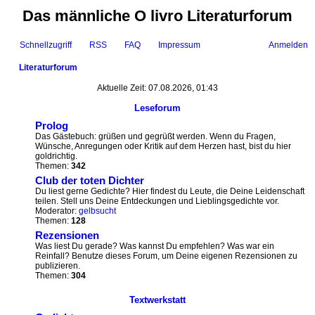
Das männliche O livro Literaturforum
Schnellzugriff
RSS
FAQ
Impressum
Anmelden
Literaturforum
uc
Aktuelle Zeit: 07.08.2026, 01:43
he
Leseforum
Prolog
Das Gästebuch: grüßen und gegrüßt werden. Wenn du Fragen,
Wünsche, Anregungen oder Kritik auf dem Herzen hast, bist du hier
goldrichtig.
Themen:
342
Club der toten Dichter
Du liest gerne Gedichte? Hier findest du Leute, die Deine Leidenschaft
teilen. Stell uns Deine Entdeckungen und Lieblingsgedichte vor.
Moderator:
gelbsucht
Themen:
128
Rezensionen
Was liest Du gerade? Was kannst Du empfehlen? Was war ein
Reinfall? Benutze dieses Forum, um Deine eigenen Rezensionen zu
publizieren.
Themen:
304
Textwerkstatt