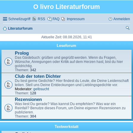
O livro Literaturforum
Schnellzugriff
RSS
FAQ
Impressum
Anmelden
Literaturforum
uc
Aktuelle Zeit: 08.08.2026, 11:41
he
Leseforum
Prolog
Das Gästebuch: grüßen und gegrüßt werden. Wenn du Fragen,
Wünsche, Anregungen oder Kritik auf dem Herzen hast, bist du hier
goldrichtig.
Themen:
342
Club der toten Dichter
Du liest gerne Gedichte? Hier findest du Leute, die Deine Leidenschaft
teilen. Stell uns Deine Entdeckungen und Lieblingsgedichte vor.
Moderator:
gelbsucht
Themen:
128
Rezensionen
Was liest Du gerade? Was kannst Du empfehlen? Was war ein
Reinfall? Benutze dieses Forum, um Deine eigenen Rezensionen zu
publizieren.
Themen:
304
Textwerkstatt