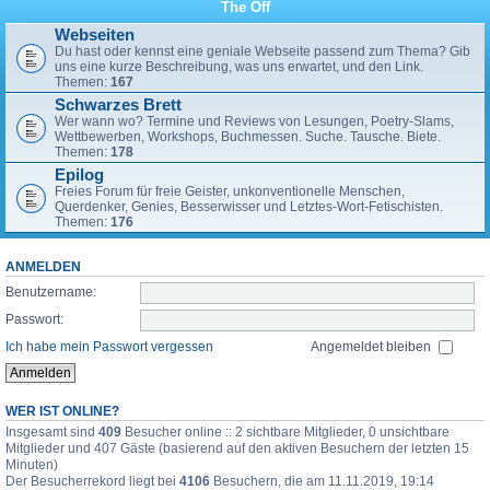
The Off
Webseiten
Du hast oder kennst eine geniale Webseite passend zum Thema? Gib
uns eine kurze Beschreibung, was uns erwartet, und den Link.
Themen:
167
Schwarzes Brett
Wer wann wo? Termine und Reviews von Lesungen, Poetry-Slams,
Wettbewerben, Workshops, Buchmessen. Suche. Tausche. Biete.
Themen:
178
Epilog
Freies Forum für freie Geister, unkonventionelle Menschen,
Querdenker, Genies, Besserwisser und Letztes-Wort-Fetischisten.
Themen:
176
ANMELDEN
Benutzername:
Passwort:
Ich habe mein Passwort vergessen
Angemeldet bleiben
WER IST ONLINE?
Insgesamt sind
409
Besucher online :: 2 sichtbare Mitglieder, 0 unsichtbare
Mitglieder und 407 Gäste (basierend auf den aktiven Besuchern der letzten 15
Minuten)
Der Besucherrekord liegt bei
4106
Besuchern, die am 11.11.2019, 19:14