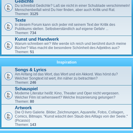
Gedichte
Du schreibst Gedichte? Laß sie nicht in einer Schublade verschimmeln!
Menschenbeifall wirst Du hier finden, aber auch Kritik und Rat.
Themen:
3125
Texte
In diesem Forum kann sich jeder mit seinem Text der Kritik des
Publikums stellen. Selbstverständlich auf eigene Gefahr ...
Themen:
734
Kunst und Handwerk
Warum schreiben wir? Wie werde ich reich und berühmt durch meine
Bücher? Was macht die besondere Schönheit des Adjektivs aus?
Themen:
51
Inspiration
Songs & Lyrics
Am Anfang ist das Wort, das Wort und ein Akkord. Was hörst du?
Welcher Songtext ist wert, ihn näher zu betrachten?
Themen:
246
Schauspiel
Moderne Literatur heißt: Kino, Theater und Oper nicht vergessen.
Welcher Film ist sehenswert? Welche Inszenierung gelungen?
Themen:
80
Artwork
Die O livro Galerie. Bilder, Zeichnungen, Aquarelle, Fotos, Collagen,
Comics, Bitmaps. "Kunst wäscht den Staub des Alltags von der Seele."
(Picasso)
Themen:
143