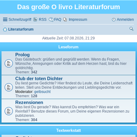
Das große O livro Literaturforum
Schnellzugriff
RSS
FAQ
Impressum
Anmelden
Literaturforum
uc
Aktuelle Zeit: 07.08.2026, 21:29
he
Leseforum
Prolog
Das Gästebuch: grüßen und gegrüßt werden. Wenn du Fragen,
Wünsche, Anregungen oder Kritik auf dem Herzen hast, bist du hier
goldrichtig.
Themen:
342
Club der toten Dichter
Du liest gerne Gedichte? Hier findest du Leute, die Deine Leidenschaft
teilen. Stell uns Deine Entdeckungen und Lieblingsgedichte vor.
Moderator:
gelbsucht
Themen:
128
Rezensionen
Was liest Du gerade? Was kannst Du empfehlen? Was war ein
Reinfall? Benutze dieses Forum, um Deine eigenen Rezensionen zu
publizieren.
Themen:
304
Textwerkstatt