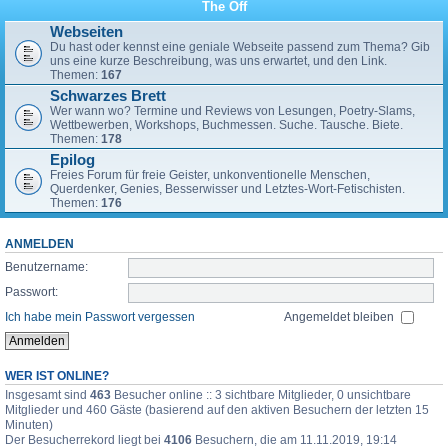
The Off
Webseiten
Du hast oder kennst eine geniale Webseite passend zum Thema? Gib
uns eine kurze Beschreibung, was uns erwartet, und den Link.
Themen:
167
Schwarzes Brett
Wer wann wo? Termine und Reviews von Lesungen, Poetry-Slams,
Wettbewerben, Workshops, Buchmessen. Suche. Tausche. Biete.
Themen:
178
Epilog
Freies Forum für freie Geister, unkonventionelle Menschen,
Querdenker, Genies, Besserwisser und Letztes-Wort-Fetischisten.
Themen:
176
ANMELDEN
Benutzername:
Passwort:
Ich habe mein Passwort vergessen
Angemeldet bleiben
WER IST ONLINE?
Insgesamt sind
463
Besucher online :: 3 sichtbare Mitglieder, 0 unsichtbare
Mitglieder und 460 Gäste (basierend auf den aktiven Besuchern der letzten 15
Minuten)
Der Besucherrekord liegt bei
4106
Besuchern, die am 11.11.2019, 19:14