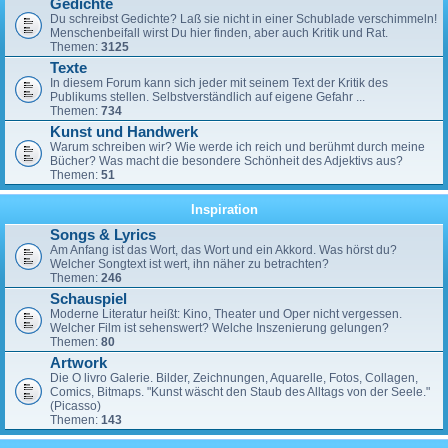
Gedichte
Du schreibst Gedichte? Laß sie nicht in einer Schublade verschimmeln!
Menschenbeifall wirst Du hier finden, aber auch Kritik und Rat.
Themen:
3125
Texte
In diesem Forum kann sich jeder mit seinem Text der Kritik des
Publikums stellen. Selbstverständlich auf eigene Gefahr ...
Themen:
734
Kunst und Handwerk
Warum schreiben wir? Wie werde ich reich und berühmt durch meine
Bücher? Was macht die besondere Schönheit des Adjektivs aus?
Themen:
51
Inspiration
Songs & Lyrics
Am Anfang ist das Wort, das Wort und ein Akkord. Was hörst du?
Welcher Songtext ist wert, ihn näher zu betrachten?
Themen:
246
Schauspiel
Moderne Literatur heißt: Kino, Theater und Oper nicht vergessen.
Welcher Film ist sehenswert? Welche Inszenierung gelungen?
Themen:
80
Artwork
Die O livro Galerie. Bilder, Zeichnungen, Aquarelle, Fotos, Collagen,
Comics, Bitmaps. "Kunst wäscht den Staub des Alltags von der Seele."
(Picasso)
Themen:
143