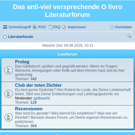
Das anti-viel versprechende O livro
Literaturforum
Schnellzugriff
RSS
FAQ
Impressum
Anmelden
Literaturforum
uc
Aktuelle Zeit: 09.08.2026, 10:11
he
Leseforum
Prolog
Das Gästebuch: grüßen und gegrüßt werden. Wenn du Fragen,
Wünsche, Anregungen oder Kritik auf dem Herzen hast, bist du hier
goldrichtig.
Themen:
342
Club der toten Dichter
Du liest gerne Gedichte? Hier findest du Leute, die Deine Leidenschaft
teilen. Stell uns Deine Entdeckungen und Lieblingsgedichte vor.
Moderator:
gelbsucht
Themen:
128
Rezensionen
Was liest Du gerade? Was kannst Du empfehlen? Was war ein
Reinfall? Benutze dieses Forum, um Deine eigenen Rezensionen zu
publizieren.
Themen:
304