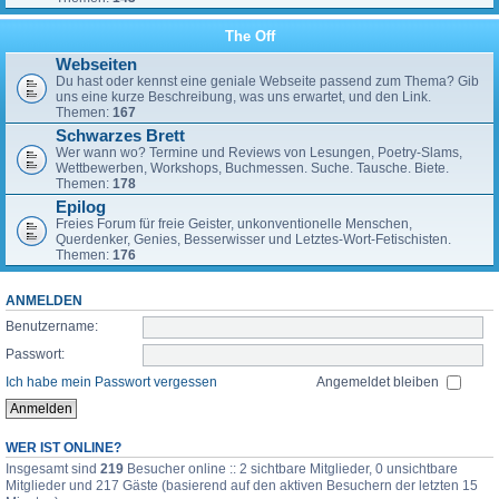
The Off
Webseiten
Du hast oder kennst eine geniale Webseite passend zum Thema? Gib
uns eine kurze Beschreibung, was uns erwartet, und den Link.
Themen:
167
Schwarzes Brett
Wer wann wo? Termine und Reviews von Lesungen, Poetry-Slams,
Wettbewerben, Workshops, Buchmessen. Suche. Tausche. Biete.
Themen:
178
Epilog
Freies Forum für freie Geister, unkonventionelle Menschen,
Querdenker, Genies, Besserwisser und Letztes-Wort-Fetischisten.
Themen:
176
ANMELDEN
Benutzername:
Passwort:
Ich habe mein Passwort vergessen
Angemeldet bleiben
WER IST ONLINE?
Insgesamt sind
219
Besucher online :: 2 sichtbare Mitglieder, 0 unsichtbare
Mitglieder und 217 Gäste (basierend auf den aktiven Besuchern der letzten 15