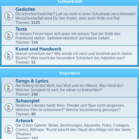
Textwerkstatt
Gedichte
Du schreibst Gedichte? Laß sie nicht in einer Schublade verschimmeln!
Menschenbeifall wirst Du hier finden, aber auch Kritik und Rat.
Themen:
3125
Texte
In diesem Forum kann sich jeder mit seinem Text der Kritik des
Publikums stellen. Selbstverständlich auf eigene Gefahr ...
Themen:
734
Kunst und Handwerk
Warum schreiben wir? Wie werde ich reich und berühmt durch meine
Bücher? Was macht die besondere Schönheit des Adjektivs aus?
Themen:
51
Inspiration
Songs & Lyrics
Am Anfang ist das Wort, das Wort und ein Akkord. Was hörst du?
Welcher Songtext ist wert, ihn näher zu betrachten?
Themen:
246
Schauspiel
Moderne Literatur heißt: Kino, Theater und Oper nicht vergessen.
Welcher Film ist sehenswert? Welche Inszenierung gelungen?
Themen:
80
Artwork
Die O livro Galerie. Bilder, Zeichnungen, Aquarelle, Fotos, Collagen,
Comics, Bitmaps. "Kunst wäscht den Staub des Alltags von der Seele."
(Picasso)
Themen:
143