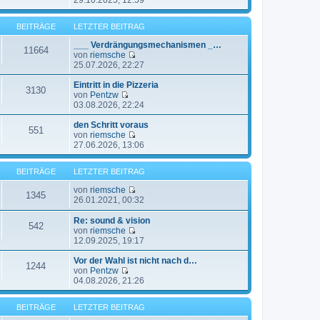
29.10.2025, 12:59
e
e
e
r
i
u
B
t
BEITRÄGE
LETZTER BEITRAG
e
e
r
s
i
a
___ Verdrängungsmechanismen _…
t
11664
t
g
von
riemsche
e
r
N
25.07.2026, 22:27
r
a
e
B
g
u
Eintritt in die Pizzeria
e
3130
e
von
Pentzw
i
N
s
03.08.2026, 22:24
t
e
t
r
u
e
den Schritt voraus
a
551
e
r
von
riemsche
g
s
B
N
27.06.2026, 13:06
t
e
e
e
i
u
BEITRÄGE
LETZTER BEITRAG
r
t
e
B
r
s
von
riemsche
e
a
t
1345
N
26.01.2021, 00:32
i
g
e
e
t
r
u
Re: sound & vision
r
B
542
e
von
riemsche
a
e
s
N
12.09.2025, 19:17
g
i
t
e
t
e
u
Vor der Wahl ist nicht nach d…
r
1244
r
e
von
Pentzw
a
B
N
s
04.08.2026, 21:26
g
e
e
t
i
u
e
BEITRÄGE
LETZTER BEITRAG
t
e
r
r
s
B