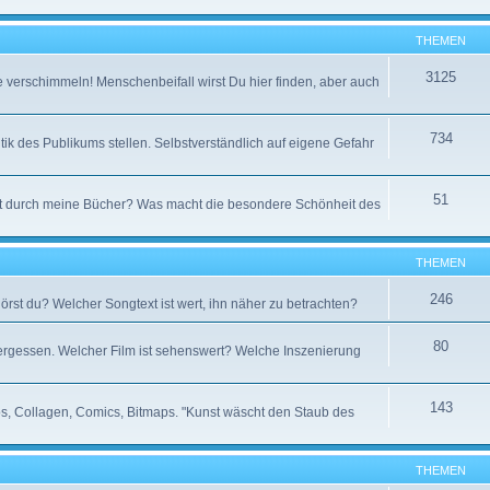
THEMEN
3125
e verschimmeln! Menschenbeifall wirst Du hier finden, aber auch
734
tik des Publikums stellen. Selbstverständlich auf eigene Gefahr
51
t durch meine Bücher? Was macht die besondere Schönheit des
THEMEN
246
örst du? Welcher Songtext ist wert, ihn näher zu betrachten?
80
 vergessen. Welcher Film ist sehenswert? Welche Inszenierung
143
otos, Collagen, Comics, Bitmaps. "Kunst wäscht den Staub des
THEMEN