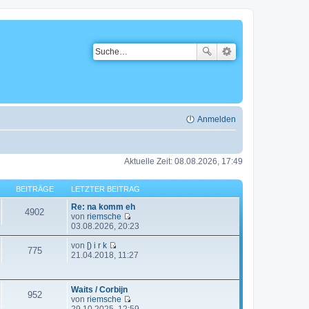
Anmelden
Aktuelle Zeit: 08.08.2026, 17:49
BEITRÄGE
LETZTER BEITRAG
Re: na komm eh
4902
von
riemsche
N
03.08.2026, 20:23
e
u
von
[) i r k
775
N
e
21.04.2018, 11:27
e
s
u
t
e
e
Waits / Corbijn
s
r
952
von
riemsche
t
B
N