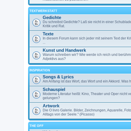
TEXTWERKSTATT
Gedichte
Du schreibst Gedichte? Laß sie nicht in einer Schublad
Kritik und Rat.
Texte
In diesem Forum kann sich jeder mit seinem Text der Kri
...
Kunst und Handwerk
Warum schreiben wir? Wie werde ich reich und berühm
Adjektivs aus?
INSPIRATION
Songs & Lyrics
Am Anfang ist das Wort, das Wort und ein Akkord. Was h
Schauspiel
Moderne Literatur heißt: Kino, Theater und Oper nicht
gelungen?
Artwork
Die O livro Galerie. Bilder, Zeichnungen, Aquarelle, F
Alltags von der Seele." (Picasso)
THE OFF