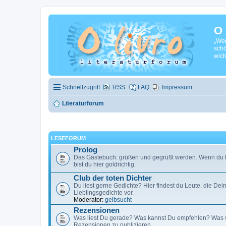
O 
„Wen
schö
wich
Schnellzugriff
RSS
FAQ
Impressum
Literaturforum
LESEFORUM
Prolog
Das Gästebuch: grüßen und gegrüßt werden. Wenn du F
bist du hier goldrichtig.
Club der toten Dichter
Du liest gerne Gedichte? Hier findest du Leute, die De
Lieblingsgedichte vor.
Moderator:
gelbsucht
Rezensionen
Was liest Du gerade? Was kannst Du empfehlen? Was w
Rezensionen zu publizieren.