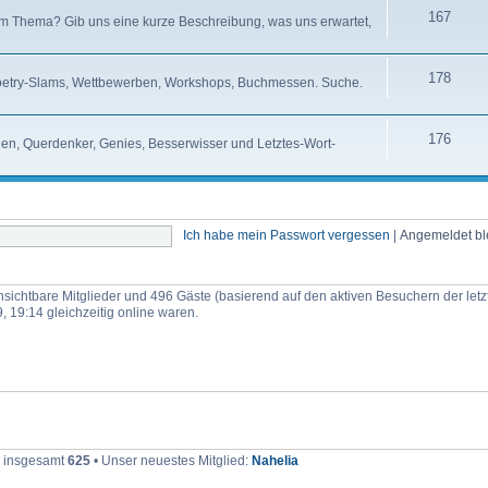
167
m Thema? Gib uns eine kurze Beschreibung, was uns erwartet,
178
etry-Slams, Wettbewerben, Workshops, Buchmessen. Suche.
176
chen, Querdenker, Genies, Besserwisser und Letztes-Wort-
Ich habe mein Passwort vergessen
|
Angemeldet b
 unsichtbare Mitglieder und 496 Gäste (basierend auf den aktiven Besuchern der let
 19:14 gleichzeitig online waren.
r insgesamt
625
• Unser neuestes Mitglied:
Nahelia