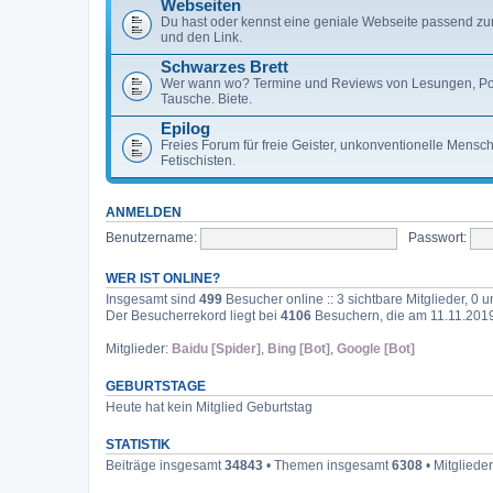
Webseiten
Du hast oder kennst eine geniale Webseite passend zu
und den Link.
Schwarzes Brett
Wer wann wo? Termine und Reviews von Lesungen, Po
Tausche. Biete.
Epilog
Freies Forum für freie Geister, unkonventionelle Mens
Fetischisten.
ANMELDEN
Benutzername:
Passwort:
WER IST ONLINE?
Insgesamt sind
499
Besucher online :: 3 sichtbare Mitglieder, 0
Der Besucherrekord liegt bei
4106
Besuchern, die am 11.11.2019,
Mitglieder:
Baidu [Spider]
,
Bing [Bot]
,
Google [Bot]
GEBURTSTAGE
Heute hat kein Mitglied Geburtstag
STATISTIK
Beiträge insgesamt
34843
• Themen insgesamt
6308
• Mitgliede