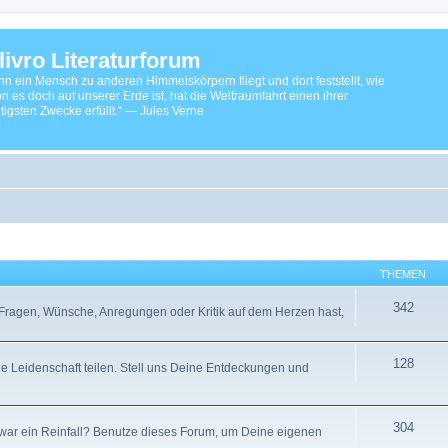
livro Literaturforum
n ein Mensch zu anderen Himmelskörpern fliegt und dort feststellt, wie
n es doch auf unserer Erde ist, hat die Weltraumfahrt einen ihrer
tigsten Zwecke erfüllt.“ — Jules Verne
THEMEN
342
ragen, Wünsche, Anregungen oder Kritik auf dem Herzen hast,
128
ine Leidenschaft teilen. Stell uns Deine Entdeckungen und
304
ar ein Reinfall? Benutze dieses Forum, um Deine eigenen