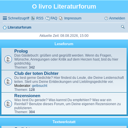
O livro Literaturforum
Schnellzugriff
RSS
FAQ
Impressum
Anmelden
Literaturforum
uc
Aktuelle Zeit: 08.08.2026, 15:00
he
Leseforum
Prolog
Das Gästebuch: grüßen und gegrüßt werden. Wenn du Fragen,
Wünsche, Anregungen oder Kritik auf dem Herzen hast, bist du hier
goldrichtig.
Themen:
342
Club der toten Dichter
Du liest gerne Gedichte? Hier findest du Leute, die Deine Leidenschaft
teilen. Stell uns Deine Entdeckungen und Lieblingsgedichte vor.
Moderator:
gelbsucht
Themen:
128
Rezensionen
Was liest Du gerade? Was kannst Du empfehlen? Was war ein
Reinfall? Benutze dieses Forum, um Deine eigenen Rezensionen zu
publizieren.
Themen:
304
Textwerkstatt