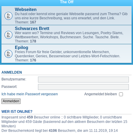
The Off
Webseiten
Du hast oder kennst eine geniale Webseite passend zum Thema? Gib
uns eine kurze Beschreibung, was uns erwartet, und den Link.
Themen:
167
Schwarzes Brett
Wer wann wo? Termine und Reviews von Lesungen, Poetry-Slams,
Wettbewerben, Workshops, Buchmessen. Suche. Tausche. Biete.
Themen:
178
Epilog
Freies Forum für freie Geister, unkonventionelle Menschen,
Querdenker, Genies, Besserwisser und Letztes-Wort-Fetischisten.
Themen:
176
ANMELDEN
Benutzername:
Passwort:
Ich habe mein Passwort vergessen
Angemeldet bleiben
WER IST ONLINE?
Insgesamt sind
459
Besucher online :: 0 sichtbare Mitglieder, 0 unsichtbare
Mitglieder und 459 Gäste (basierend auf den aktiven Besuchern der letzten 15
Minuten)
Der Besucherrekord liegt bei
4106
Besuchern, die am 11.11.2019, 19:14