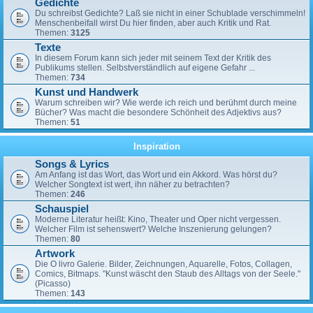
Gedichte
Du schreibst Gedichte? Laß sie nicht in einer Schublade verschimmeln!
Menschenbeifall wirst Du hier finden, aber auch Kritik und Rat.
Themen:
3125
Texte
In diesem Forum kann sich jeder mit seinem Text der Kritik des
Publikums stellen. Selbstverständlich auf eigene Gefahr ...
Themen:
734
Kunst und Handwerk
Warum schreiben wir? Wie werde ich reich und berühmt durch meine
Bücher? Was macht die besondere Schönheit des Adjektivs aus?
Themen:
51
Inspiration
Songs & Lyrics
Am Anfang ist das Wort, das Wort und ein Akkord. Was hörst du?
Welcher Songtext ist wert, ihn näher zu betrachten?
Themen:
246
Schauspiel
Moderne Literatur heißt: Kino, Theater und Oper nicht vergessen.
Welcher Film ist sehenswert? Welche Inszenierung gelungen?
Themen:
80
Artwork
Die O livro Galerie. Bilder, Zeichnungen, Aquarelle, Fotos, Collagen,
Comics, Bitmaps. "Kunst wäscht den Staub des Alltags von der Seele."
(Picasso)
Themen:
143