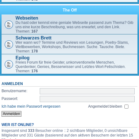
The Off
Webseiten
Du hast oder kennst eine geniale Webseite passend zum Thema? Gib
uns eine kurze Beschreibung, was uns erwartet, und den Link.
Themen:
167
Schwarzes Brett
Wer wann wo? Termine und Reviews von Lesungen, Poetry-Slams,
Wettbewerben, Workshops, Buchmessen. Suche. Tausche. Biete.
Themen:
178
Epilog
Freies Forum für freie Geister, unkonventionelle Menschen,
Querdenker, Genies, Besserwisser und Letztes-Wort-Fetischisten.
Themen:
176
ANMELDEN
Benutzername:
Passwort:
Ich habe mein Passwort vergessen
Angemeldet bleiben
WER IST ONLINE?
Insgesamt sind
333
Besucher online :: 2 sichtbare Mitglieder, 0 unsichtbare
Mitglieder und 331 Gäste (basierend auf den aktiven Besuchern der letzten 15