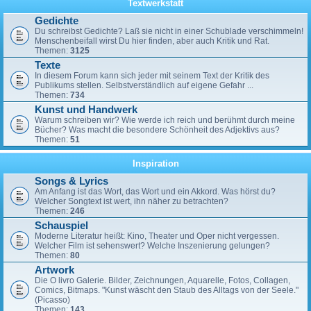
Textwerkstatt
Gedichte
Du schreibst Gedichte? Laß sie nicht in einer Schublade verschimmeln!
Menschenbeifall wirst Du hier finden, aber auch Kritik und Rat.
Themen:
3125
Texte
In diesem Forum kann sich jeder mit seinem Text der Kritik des
Publikums stellen. Selbstverständlich auf eigene Gefahr ...
Themen:
734
Kunst und Handwerk
Warum schreiben wir? Wie werde ich reich und berühmt durch meine
Bücher? Was macht die besondere Schönheit des Adjektivs aus?
Themen:
51
Inspiration
Songs & Lyrics
Am Anfang ist das Wort, das Wort und ein Akkord. Was hörst du?
Welcher Songtext ist wert, ihn näher zu betrachten?
Themen:
246
Schauspiel
Moderne Literatur heißt: Kino, Theater und Oper nicht vergessen.
Welcher Film ist sehenswert? Welche Inszenierung gelungen?
Themen:
80
Artwork
Die O livro Galerie. Bilder, Zeichnungen, Aquarelle, Fotos, Collagen,
Comics, Bitmaps. "Kunst wäscht den Staub des Alltags von der Seele."
(Picasso)
Themen:
143