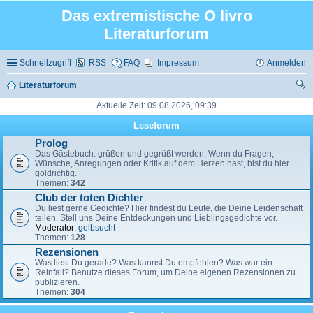
Das extremistische O livro
Literaturforum
Schnellzugriff
RSS
FAQ
Impressum
Anmelden
Literaturforum
uc
Aktuelle Zeit: 09.08.2026, 09:39
he
Leseforum
Prolog
Das Gästebuch: grüßen und gegrüßt werden. Wenn du Fragen,
Wünsche, Anregungen oder Kritik auf dem Herzen hast, bist du hier
goldrichtig.
Themen:
342
Club der toten Dichter
Du liest gerne Gedichte? Hier findest du Leute, die Deine Leidenschaft
teilen. Stell uns Deine Entdeckungen und Lieblingsgedichte vor.
Moderator:
gelbsucht
Themen:
128
Rezensionen
Was liest Du gerade? Was kannst Du empfehlen? Was war ein
Reinfall? Benutze dieses Forum, um Deine eigenen Rezensionen zu
publizieren.
Themen:
304