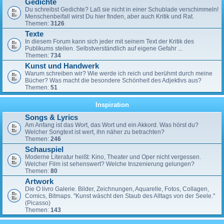
Gedichte
Du schreibst Gedichte? Laß sie nicht in einer Schublade verschimmeln!
Menschenbeifall wirst Du hier finden, aber auch Kritik und Rat.
Themen:
3126
Texte
In diesem Forum kann sich jeder mit seinem Text der Kritik des
Publikums stellen. Selbstverständlich auf eigene Gefahr ...
Themen:
734
Kunst und Handwerk
Warum schreiben wir? Wie werde ich reich und berühmt durch meine
Bücher? Was macht die besondere Schönheit des Adjektivs aus?
Themen:
51
Inspiration
Songs & Lyrics
Am Anfang ist das Wort, das Wort und ein Akkord. Was hörst du?
Welcher Songtext ist wert, ihn näher zu betrachten?
Themen:
246
Schauspiel
Moderne Literatur heißt: Kino, Theater und Oper nicht vergessen.
Welcher Film ist sehenswert? Welche Inszenierung gelungen?
Themen:
80
Artwork
Die O livro Galerie. Bilder, Zeichnungen, Aquarelle, Fotos, Collagen,
Comics, Bitmaps. "Kunst wäscht den Staub des Alltags von der Seele."
(Picasso)
Themen:
143