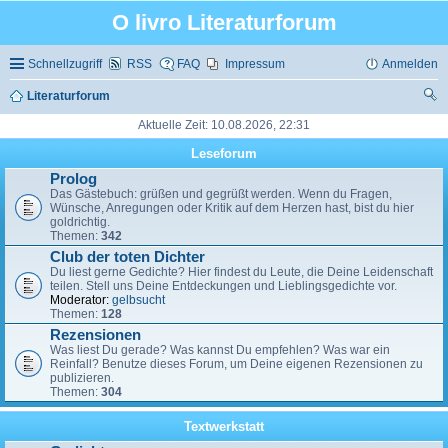
O livro Literaturforum
Schnellzugriff
RSS
FAQ
Impressum
Anmelden
Literaturforum
uc
Aktuelle Zeit: 10.08.2026, 22:31
he
Leseforum
Prolog
Das Gästebuch: grüßen und gegrüßt werden. Wenn du Fragen,
Wünsche, Anregungen oder Kritik auf dem Herzen hast, bist du hier
goldrichtig.
Themen:
342
Club der toten Dichter
Du liest gerne Gedichte? Hier findest du Leute, die Deine Leidenschaft
teilen. Stell uns Deine Entdeckungen und Lieblingsgedichte vor.
Moderator:
gelbsucht
Themen:
128
Rezensionen
Was liest Du gerade? Was kannst Du empfehlen? Was war ein
Reinfall? Benutze dieses Forum, um Deine eigenen Rezensionen zu
publizieren.
Themen:
304
Textwerkstatt