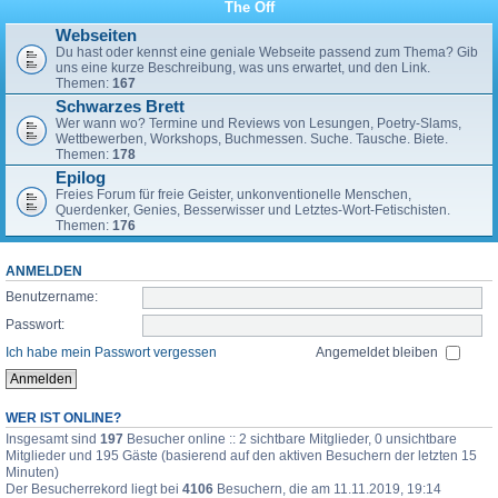
The Off
Webseiten
Du hast oder kennst eine geniale Webseite passend zum Thema? Gib
uns eine kurze Beschreibung, was uns erwartet, und den Link.
Themen:
167
Schwarzes Brett
Wer wann wo? Termine und Reviews von Lesungen, Poetry-Slams,
Wettbewerben, Workshops, Buchmessen. Suche. Tausche. Biete.
Themen:
178
Epilog
Freies Forum für freie Geister, unkonventionelle Menschen,
Querdenker, Genies, Besserwisser und Letztes-Wort-Fetischisten.
Themen:
176
ANMELDEN
Benutzername:
Passwort:
Ich habe mein Passwort vergessen
Angemeldet bleiben
WER IST ONLINE?
Insgesamt sind
197
Besucher online :: 2 sichtbare Mitglieder, 0 unsichtbare
Mitglieder und 195 Gäste (basierend auf den aktiven Besuchern der letzten 15
Minuten)
Der Besucherrekord liegt bei
4106
Besuchern, die am 11.11.2019, 19:14