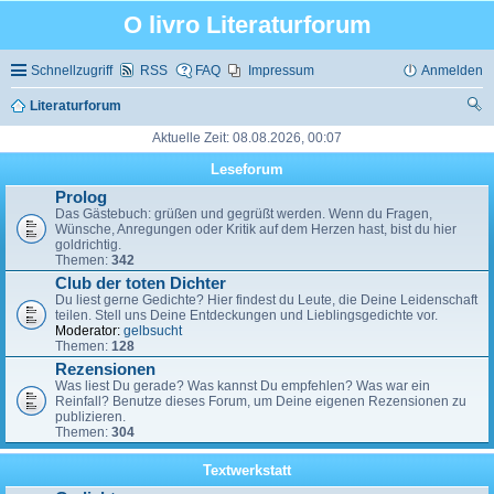
O livro Literaturforum
Schnellzugriff
RSS
FAQ
Impressum
Anmelden
Literaturforum
uc
Aktuelle Zeit: 08.08.2026, 00:07
he
Leseforum
Prolog
Das Gästebuch: grüßen und gegrüßt werden. Wenn du Fragen,
Wünsche, Anregungen oder Kritik auf dem Herzen hast, bist du hier
goldrichtig.
Themen:
342
Club der toten Dichter
Du liest gerne Gedichte? Hier findest du Leute, die Deine Leidenschaft
teilen. Stell uns Deine Entdeckungen und Lieblingsgedichte vor.
Moderator:
gelbsucht
Themen:
128
Rezensionen
Was liest Du gerade? Was kannst Du empfehlen? Was war ein
Reinfall? Benutze dieses Forum, um Deine eigenen Rezensionen zu
publizieren.
Themen:
304
Textwerkstatt