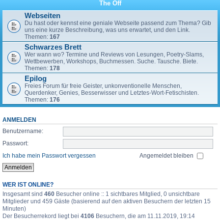
The Off
Webseiten
Du hast oder kennst eine geniale Webseite passend zum Thema? Gib
uns eine kurze Beschreibung, was uns erwartet, und den Link.
Themen:
167
Schwarzes Brett
Wer wann wo? Termine und Reviews von Lesungen, Poetry-Slams,
Wettbewerben, Workshops, Buchmessen. Suche. Tausche. Biete.
Themen:
178
Epilog
Freies Forum für freie Geister, unkonventionelle Menschen,
Querdenker, Genies, Besserwisser und Letztes-Wort-Fetischisten.
Themen:
176
ANMELDEN
Benutzername:
Passwort:
Ich habe mein Passwort vergessen
Angemeldet bleiben
WER IST ONLINE?
Insgesamt sind
460
Besucher online :: 1 sichtbares Mitglied, 0 unsichtbare
Mitglieder und 459 Gäste (basierend auf den aktiven Besuchern der letzten 15
Minuten)
Der Besucherrekord liegt bei
4106
Besuchern, die am 11.11.2019, 19:14