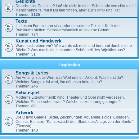
Gedichte
Du schreibst Gedichte? Laß sie nicht in einer Schublade verschimmeln!
Menschenbeifall wirst Du hier finden, aber auch Kritik und Rat.
Themen:
3125
Texte
In diesem Forum kann sich jeder mit seinem Text der Kritik des
Publikums stellen. Selbstverständlich auf eigene Gefahr ...
Themen:
734
Kunst und Handwerk
Warum schreiben wir? Wie werde ich reich und berühmt durch meine
Bücher? Was macht die besondere Schönheit des Adjektivs aus?
Themen:
51
Inspiration
Songs & Lyrics
Am Anfang ist das Wort, das Wort und ein Akkord. Was hörst du?
Welcher Songtext ist wert, ihn näher zu betrachten?
Themen:
246
Schauspiel
Moderne Literatur heißt: Kino, Theater und Oper nicht vergessen.
Welcher Film ist sehenswert? Welche Inszenierung gelungen?
Themen:
80
Artwork
Die O livro Galerie. Bilder, Zeichnungen, Aquarelle, Fotos, Collagen,
Comics, Bitmaps. "Kunst wäscht den Staub des Alltags von der Seele."
(Picasso)
Themen:
143