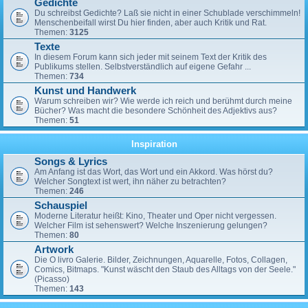
Gedichte
Du schreibst Gedichte? Laß sie nicht in einer Schublade verschimmeln!
Menschenbeifall wirst Du hier finden, aber auch Kritik und Rat.
Themen:
3125
Texte
In diesem Forum kann sich jeder mit seinem Text der Kritik des
Publikums stellen. Selbstverständlich auf eigene Gefahr ...
Themen:
734
Kunst und Handwerk
Warum schreiben wir? Wie werde ich reich und berühmt durch meine
Bücher? Was macht die besondere Schönheit des Adjektivs aus?
Themen:
51
Inspiration
Songs & Lyrics
Am Anfang ist das Wort, das Wort und ein Akkord. Was hörst du?
Welcher Songtext ist wert, ihn näher zu betrachten?
Themen:
246
Schauspiel
Moderne Literatur heißt: Kino, Theater und Oper nicht vergessen.
Welcher Film ist sehenswert? Welche Inszenierung gelungen?
Themen:
80
Artwork
Die O livro Galerie. Bilder, Zeichnungen, Aquarelle, Fotos, Collagen,
Comics, Bitmaps. "Kunst wäscht den Staub des Alltags von der Seele."
(Picasso)
Themen:
143