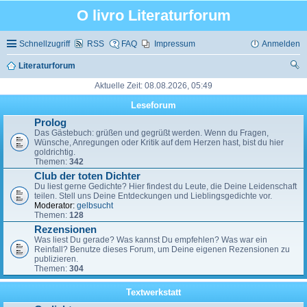
O livro Literaturforum
Schnellzugriff
RSS
FAQ
Impressum
Anmelden
Literaturforum
uc
Aktuelle Zeit: 08.08.2026, 05:49
he
Leseforum
Prolog
Das Gästebuch: grüßen und gegrüßt werden. Wenn du Fragen,
Wünsche, Anregungen oder Kritik auf dem Herzen hast, bist du hier
goldrichtig.
Themen:
342
Club der toten Dichter
Du liest gerne Gedichte? Hier findest du Leute, die Deine Leidenschaft
teilen. Stell uns Deine Entdeckungen und Lieblingsgedichte vor.
Moderator:
gelbsucht
Themen:
128
Rezensionen
Was liest Du gerade? Was kannst Du empfehlen? Was war ein
Reinfall? Benutze dieses Forum, um Deine eigenen Rezensionen zu
publizieren.
Themen:
304
Textwerkstatt