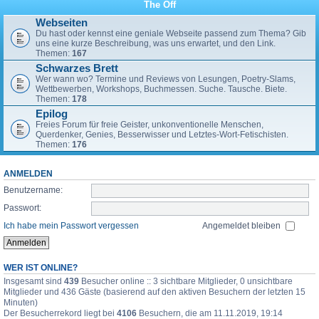
The Off
Webseiten
Du hast oder kennst eine geniale Webseite passend zum Thema? Gib
uns eine kurze Beschreibung, was uns erwartet, und den Link.
Themen:
167
Schwarzes Brett
Wer wann wo? Termine und Reviews von Lesungen, Poetry-Slams,
Wettbewerben, Workshops, Buchmessen. Suche. Tausche. Biete.
Themen:
178
Epilog
Freies Forum für freie Geister, unkonventionelle Menschen,
Querdenker, Genies, Besserwisser und Letztes-Wort-Fetischisten.
Themen:
176
ANMELDEN
Benutzername:
Passwort:
Ich habe mein Passwort vergessen
Angemeldet bleiben
WER IST ONLINE?
Insgesamt sind
439
Besucher online :: 3 sichtbare Mitglieder, 0 unsichtbare
Mitglieder und 436 Gäste (basierend auf den aktiven Besuchern der letzten 15
Minuten)
Der Besucherrekord liegt bei
4106
Besuchern, die am 11.11.2019, 19:14