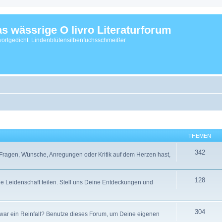
s wässrige O livro Literaturforum
ortgedicht: Lindenblütensilbenfuchsschmeißer
THEMEN
342
ragen, Wünsche, Anregungen oder Kritik auf dem Herzen hast,
128
ine Leidenschaft teilen. Stell uns Deine Entdeckungen und
304
ar ein Reinfall? Benutze dieses Forum, um Deine eigenen