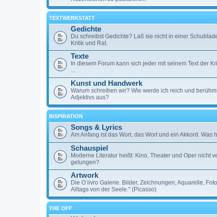
TEXTWERKSTATT
Gedichte
Du schreibst Gedichte? Laß sie nicht in einer Schublad
Kritik und Rat.
Texte
In diesem Forum kann sich jeder mit seinem Text der Kri
...
Kunst und Handwerk
Warum schreiben wir? Wie werde ich reich und berühm
Adjektivs aus?
INSPIRATION
Songs & Lyrics
Am Anfang ist das Wort, das Wort und ein Akkord. Was h
Schauspiel
Moderne Literatur heißt: Kino, Theater und Oper nicht
gelungen?
Artwork
Die O livro Galerie. Bilder, Zeichnungen, Aquarelle, F
Alltags von der Seele." (Picasso)
THE OFF