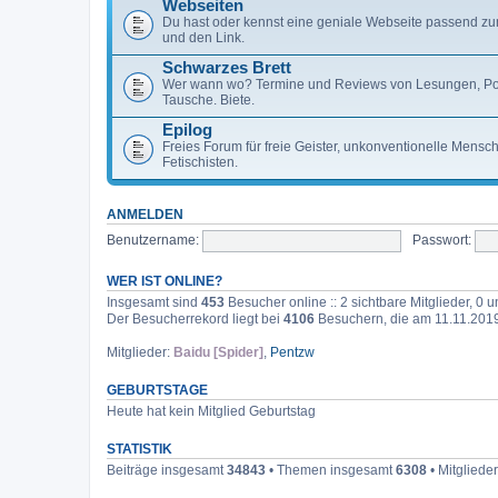
Webseiten
Du hast oder kennst eine geniale Webseite passend zu
und den Link.
Schwarzes Brett
Wer wann wo? Termine und Reviews von Lesungen, Po
Tausche. Biete.
Epilog
Freies Forum für freie Geister, unkonventionelle Mens
Fetischisten.
ANMELDEN
Benutzername:
Passwort:
WER IST ONLINE?
Insgesamt sind
453
Besucher online :: 2 sichtbare Mitglieder, 0
Der Besucherrekord liegt bei
4106
Besuchern, die am 11.11.2019,
Mitglieder:
Baidu [Spider]
,
Pentzw
GEBURTSTAGE
Heute hat kein Mitglied Geburtstag
STATISTIK
Beiträge insgesamt
34843
• Themen insgesamt
6308
• Mitgliede