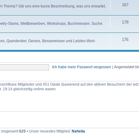
167
m Thema? Gib uns eine kurze Beschreibung, was uns erwartet,
178
etry-Slams, Wettbewerben, Workshops, Buchmessen. Suche.
176
chen, Querdenker, Genies, Besserwisser und Letztes-Wort-
Ich habe mein Passwort vergessen
|
Angemeldet b
 unsichtbare Mitglieder und 451 Gäste (basierend auf den aktiven Besuchern der let
 19:14 gleichzeitig online waren.
r insgesamt
625
• Unser neuestes Mitglied:
Nahelia