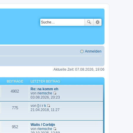
Anmelden
Aktuelle Zeit: 07.08.2026, 19:06
BEITRÄGE
LETZTER BEITRAG
Re: na komm eh
4902
von
riemsche
N
03.08.2026, 20:23
e
u
von
[) i r k
775
N
e
21.04.2018, 11:27
e
s
u
t
e
e
Waits / Corbijn
s
r
952
von
riemsche
t
B
N