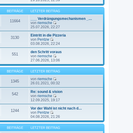
29.10.2025, 12:59
e
e
e
r
i
u
B
t
BEITRÄGE
LETZTER BEITRAG
e
e
r
s
i
a
___ Verdrängungsmechanismen _…
t
11664
t
g
von
riemsche
e
r
N
25.07.2026, 22:27
r
a
e
B
g
u
Eintritt in die Pizzeria
e
3130
e
von
Pentzw
i
N
s
03.08.2026, 22:24
t
e
t
r
u
e
den Schritt voraus
a
551
e
r
von
riemsche
g
s
B
N
27.06.2026, 13:06
t
e
e
e
i
u
BEITRÄGE
LETZTER BEITRAG
r
t
e
B
r
s
von
riemsche
e
a
t
1345
N
26.01.2021, 00:32
i
g
e
e
t
r
u
Re: sound & vision
r
B
542
e
von
riemsche
a
e
s
N
12.09.2025, 19:17
g
i
t
e
t
e
u
Vor der Wahl ist nicht nach d…
r
1244
r
e
von
Pentzw
a
B
N
s
04.08.2026, 21:26
g
e
e
t
i
u
e
BEITRÄGE
LETZTER BEITRAG
t
e
r
r
s
B