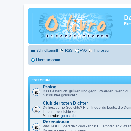
Da
Einw
Schnellzugriff
RSS
FAQ
Impressum
Literaturforum
LESEFORUM
Prolog
Das Gästebuch: grüßen und gegrüßt werden. Wenn du F
bist du hier goldrichtig.
Club der toten Dichter
Du liest gerne Gedichte? Hier findest du Leute, die De
Lieblingsgedichte vor.
Moderator:
gelbsucht
Rezensionen
Was liest Du gerade? Was kannst Du empfehlen? Was w
Rezensionen zu publizieren.