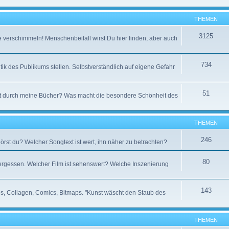
THEMEN
3125
e verschimmeln! Menschenbeifall wirst Du hier finden, aber auch
734
tik des Publikums stellen. Selbstverständlich auf eigene Gefahr
51
t durch meine Bücher? Was macht die besondere Schönheit des
THEMEN
246
örst du? Welcher Songtext ist wert, ihn näher zu betrachten?
80
 vergessen. Welcher Film ist sehenswert? Welche Inszenierung
143
otos, Collagen, Comics, Bitmaps. "Kunst wäscht den Staub des
THEMEN