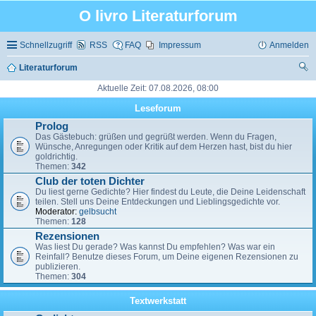
O livro Literaturforum
Schnellzugriff
RSS
FAQ
Impressum
Anmelden
Literaturforum
uc
Aktuelle Zeit: 07.08.2026, 08:00
he
Leseforum
Prolog
Das Gästebuch: grüßen und gegrüßt werden. Wenn du Fragen,
Wünsche, Anregungen oder Kritik auf dem Herzen hast, bist du hier
goldrichtig.
Themen:
342
Club der toten Dichter
Du liest gerne Gedichte? Hier findest du Leute, die Deine Leidenschaft
teilen. Stell uns Deine Entdeckungen und Lieblingsgedichte vor.
Moderator:
gelbsucht
Themen:
128
Rezensionen
Was liest Du gerade? Was kannst Du empfehlen? Was war ein
Reinfall? Benutze dieses Forum, um Deine eigenen Rezensionen zu
publizieren.
Themen:
304
Textwerkstatt