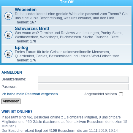
The Off
Webseiten
Du hast oder kennst eine geniale Webseite passend zum Thema? Gib
uns eine kurze Beschreibung, was uns erwartet, und den Link.
Themen:
167
Schwarzes Brett
Wer wann wo? Termine und Reviews von Lesungen, Poetry-Slams,
Wettbewerben, Workshops, Buchmessen. Suche. Tausche. Biete.
Themen:
178
Epilog
Freies Forum für freie Geister, unkonventionelle Menschen,
Querdenker, Genies, Besserwisser und Letztes-Wort-Fetischisten.
Themen:
176
ANMELDEN
Benutzername:
Passwort:
Ich habe mein Passwort vergessen
Angemeldet bleiben
WER IST ONLINE?
Insgesamt sind
461
Besucher online :: 1 sichtbares Mitglied, 0 unsichtbare
Mitglieder und 460 Gäste (basierend auf den aktiven Besuchern der letzten 15
Minuten)
Der Besucherrekord liegt bei
4106
Besuchern, die am 11.11.2019, 19:14