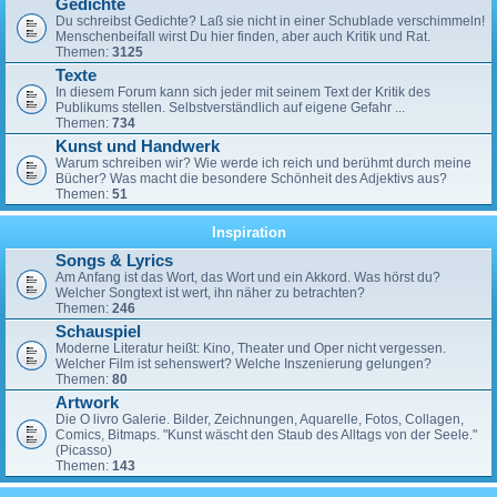
Gedichte
Du schreibst Gedichte? Laß sie nicht in einer Schublade verschimmeln!
Menschenbeifall wirst Du hier finden, aber auch Kritik und Rat.
Themen:
3125
Texte
In diesem Forum kann sich jeder mit seinem Text der Kritik des
Publikums stellen. Selbstverständlich auf eigene Gefahr ...
Themen:
734
Kunst und Handwerk
Warum schreiben wir? Wie werde ich reich und berühmt durch meine
Bücher? Was macht die besondere Schönheit des Adjektivs aus?
Themen:
51
Inspiration
Songs & Lyrics
Am Anfang ist das Wort, das Wort und ein Akkord. Was hörst du?
Welcher Songtext ist wert, ihn näher zu betrachten?
Themen:
246
Schauspiel
Moderne Literatur heißt: Kino, Theater und Oper nicht vergessen.
Welcher Film ist sehenswert? Welche Inszenierung gelungen?
Themen:
80
Artwork
Die O livro Galerie. Bilder, Zeichnungen, Aquarelle, Fotos, Collagen,
Comics, Bitmaps. "Kunst wäscht den Staub des Alltags von der Seele."
(Picasso)
Themen:
143