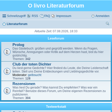
O livro Literaturforum
Schnellzugriff
RSS
FAQ
Impressum
Anmelden
Literaturforum
uc
Aktuelle Zeit: 07.08.2026, 18:33
he
Leseforum
Prolog
Das Gästebuch: grüßen und gegrüßt werden. Wenn du Fragen,
Wünsche, Anregungen oder Kritik auf dem Herzen hast, bist du hier
goldrichtig.
Themen:
342
Club der toten Dichter
Du liest gerne Gedichte? Hier findest du Leute, die Deine Leidenschaft
teilen. Stell uns Deine Entdeckungen und Lieblingsgedichte vor.
Moderator:
gelbsucht
Themen:
128
Rezensionen
Was liest Du gerade? Was kannst Du empfehlen? Was war ein
Reinfall? Benutze dieses Forum, um Deine eigenen Rezensionen zu
publizieren.
Themen:
304
Textwerkstatt