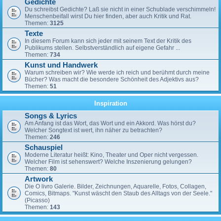
Gedichte
Du schreibst Gedichte? Laß sie nicht in einer Schublade verschimmeln!
Menschenbeifall wirst Du hier finden, aber auch Kritik und Rat.
Themen:
3125
Texte
In diesem Forum kann sich jeder mit seinem Text der Kritik des
Publikums stellen. Selbstverständlich auf eigene Gefahr ...
Themen:
734
Kunst und Handwerk
Warum schreiben wir? Wie werde ich reich und berühmt durch meine
Bücher? Was macht die besondere Schönheit des Adjektivs aus?
Themen:
51
Inspiration
Songs & Lyrics
Am Anfang ist das Wort, das Wort und ein Akkord. Was hörst du?
Welcher Songtext ist wert, ihn näher zu betrachten?
Themen:
246
Schauspiel
Moderne Literatur heißt: Kino, Theater und Oper nicht vergessen.
Welcher Film ist sehenswert? Welche Inszenierung gelungen?
Themen:
80
Artwork
Die O livro Galerie. Bilder, Zeichnungen, Aquarelle, Fotos, Collagen,
Comics, Bitmaps. "Kunst wäscht den Staub des Alltags von der Seele."
(Picasso)
Themen:
143