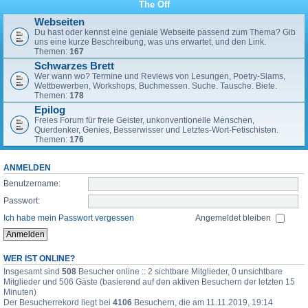
The Off
Webseiten
Du hast oder kennst eine geniale Webseite passend zum Thema? Gib
uns eine kurze Beschreibung, was uns erwartet, und den Link.
Themen:
167
Schwarzes Brett
Wer wann wo? Termine und Reviews von Lesungen, Poetry-Slams,
Wettbewerben, Workshops, Buchmessen. Suche. Tausche. Biete.
Themen:
178
Epilog
Freies Forum für freie Geister, unkonventionelle Menschen,
Querdenker, Genies, Besserwisser und Letztes-Wort-Fetischisten.
Themen:
176
ANMELDEN
Benutzername:
Passwort:
Ich habe mein Passwort vergessen
Angemeldet bleiben
WER IST ONLINE?
Insgesamt sind
508
Besucher online :: 2 sichtbare Mitglieder, 0 unsichtbare
Mitglieder und 506 Gäste (basierend auf den aktiven Besuchern der letzten 15
Minuten)
Der Besucherrekord liegt bei
4106
Besuchern, die am 11.11.2019, 19:14