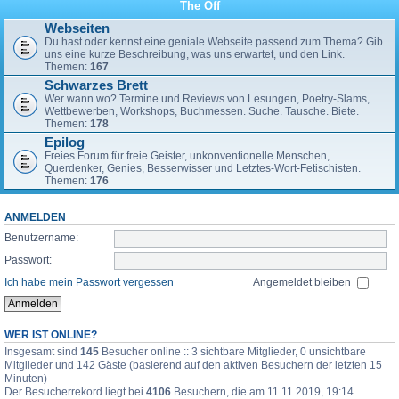
The Off
Webseiten
Du hast oder kennst eine geniale Webseite passend zum Thema? Gib
uns eine kurze Beschreibung, was uns erwartet, und den Link.
Themen:
167
Schwarzes Brett
Wer wann wo? Termine und Reviews von Lesungen, Poetry-Slams,
Wettbewerben, Workshops, Buchmessen. Suche. Tausche. Biete.
Themen:
178
Epilog
Freies Forum für freie Geister, unkonventionelle Menschen,
Querdenker, Genies, Besserwisser und Letztes-Wort-Fetischisten.
Themen:
176
ANMELDEN
Benutzername:
Passwort:
Ich habe mein Passwort vergessen
Angemeldet bleiben
WER IST ONLINE?
Insgesamt sind
145
Besucher online :: 3 sichtbare Mitglieder, 0 unsichtbare
Mitglieder und 142 Gäste (basierend auf den aktiven Besuchern der letzten 15
Minuten)
Der Besucherrekord liegt bei
4106
Besuchern, die am 11.11.2019, 19:14