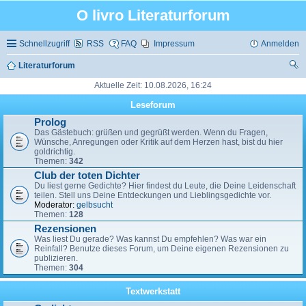
O livro Literaturforum
Schnellzugriff
RSS
FAQ
Impressum
Anmelden
Literaturforum
uc
Aktuelle Zeit: 10.08.2026, 16:24
he
Leseforum
Prolog
Das Gästebuch: grüßen und gegrüßt werden. Wenn du Fragen,
Wünsche, Anregungen oder Kritik auf dem Herzen hast, bist du hier
goldrichtig.
Themen:
342
Club der toten Dichter
Du liest gerne Gedichte? Hier findest du Leute, die Deine Leidenschaft
teilen. Stell uns Deine Entdeckungen und Lieblingsgedichte vor.
Moderator:
gelbsucht
Themen:
128
Rezensionen
Was liest Du gerade? Was kannst Du empfehlen? Was war ein
Reinfall? Benutze dieses Forum, um Deine eigenen Rezensionen zu
publizieren.
Themen:
304
Textwerkstatt