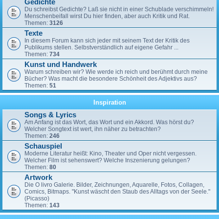
Gedichte
Du schreibst Gedichte? Laß sie nicht in einer Schublade verschimmeln!
Menschenbeifall wirst Du hier finden, aber auch Kritik und Rat.
Themen:
3126
Texte
In diesem Forum kann sich jeder mit seinem Text der Kritik des
Publikums stellen. Selbstverständlich auf eigene Gefahr ...
Themen:
734
Kunst und Handwerk
Warum schreiben wir? Wie werde ich reich und berühmt durch meine
Bücher? Was macht die besondere Schönheit des Adjektivs aus?
Themen:
51
Inspiration
Songs & Lyrics
Am Anfang ist das Wort, das Wort und ein Akkord. Was hörst du?
Welcher Songtext ist wert, ihn näher zu betrachten?
Themen:
246
Schauspiel
Moderne Literatur heißt: Kino, Theater und Oper nicht vergessen.
Welcher Film ist sehenswert? Welche Inszenierung gelungen?
Themen:
80
Artwork
Die O livro Galerie. Bilder, Zeichnungen, Aquarelle, Fotos, Collagen,
Comics, Bitmaps. "Kunst wäscht den Staub des Alltags von der Seele."
(Picasso)
Themen:
143