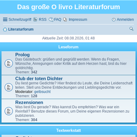
Das große O livro Literaturforum
Schnellzugriff
RSS
FAQ
Impressum
Anmelden
Literaturforum
uc
Aktuelle Zeit: 08.08.2026, 01:48
he
Leseforum
Prolog
Das Gästebuch: grüßen und gegrüßt werden. Wenn du Fragen,
Wünsche, Anregungen oder Kritik auf dem Herzen hast, bist du hier
goldrichtig.
Themen:
342
Club der toten Dichter
Du liest gerne Gedichte? Hier findest du Leute, die Deine Leidenschaft
teilen. Stell uns Deine Entdeckungen und Lieblingsgedichte vor.
Moderator:
gelbsucht
Themen:
128
Rezensionen
Was liest Du gerade? Was kannst Du empfehlen? Was war ein
Reinfall? Benutze dieses Forum, um Deine eigenen Rezensionen zu
publizieren.
Themen:
304
Textwerkstatt