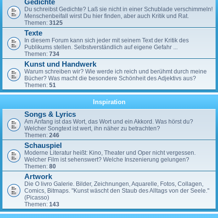
Gedichte
Du schreibst Gedichte? Laß sie nicht in einer Schublade verschimmeln!
Menschenbeifall wirst Du hier finden, aber auch Kritik und Rat.
Themen:
3125
Texte
In diesem Forum kann sich jeder mit seinem Text der Kritik des
Publikums stellen. Selbstverständlich auf eigene Gefahr ...
Themen:
734
Kunst und Handwerk
Warum schreiben wir? Wie werde ich reich und berühmt durch meine
Bücher? Was macht die besondere Schönheit des Adjektivs aus?
Themen:
51
Inspiration
Songs & Lyrics
Am Anfang ist das Wort, das Wort und ein Akkord. Was hörst du?
Welcher Songtext ist wert, ihn näher zu betrachten?
Themen:
246
Schauspiel
Moderne Literatur heißt: Kino, Theater und Oper nicht vergessen.
Welcher Film ist sehenswert? Welche Inszenierung gelungen?
Themen:
80
Artwork
Die O livro Galerie. Bilder, Zeichnungen, Aquarelle, Fotos, Collagen,
Comics, Bitmaps. "Kunst wäscht den Staub des Alltags von der Seele."
(Picasso)
Themen:
143