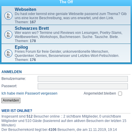
The Off
Webseiten
Du hast oder kennst eine geniale Webseite passend zum Thema? Gib
uns eine kurze Beschreibung, was uns erwartet, und den Link.
Themen:
167
Schwarzes Brett
Wer wann wo? Termine und Reviews von Lesungen, Poetry-Slams,
Wettbewerben, Workshops, Buchmessen. Suche. Tausche. Biete.
Themen:
178
Epilog
Freies Forum für freie Geister, unkonventionelle Menschen,
Querdenker, Genies, Besserwisser und Letztes-Wort-Fetischisten.
Themen:
176
ANMELDEN
Benutzername:
Passwort:
Ich habe mein Passwort vergessen
Angemeldet bleiben
WER IST ONLINE?
Insgesamt sind
512
Besucher online :: 2 sichtbare Mitglieder, 0 unsichtbare
Mitglieder und 510 Gäste (basierend auf den aktiven Besuchern der letzten 15
Minuten)
Der Besucherrekord liegt bei
4106
Besuchern, die am 11.11.2019, 19:14