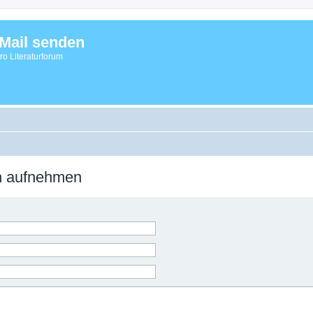
Mail senden
vro Literaturforum
on aufnehmen