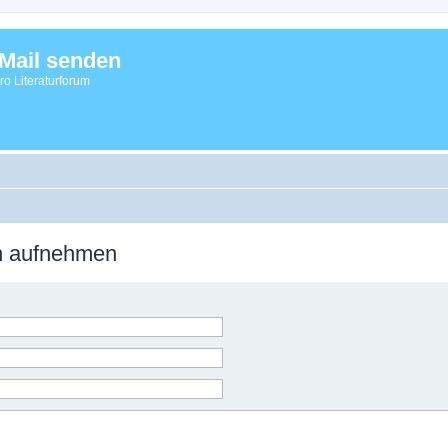
Mail senden
vro Literaturforum
on aufnehmen