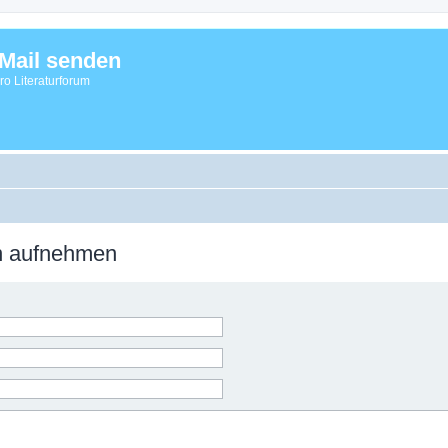
Mail senden
vro Literaturforum
on aufnehmen