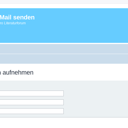
Mail senden
vro Literaturforum
on aufnehmen