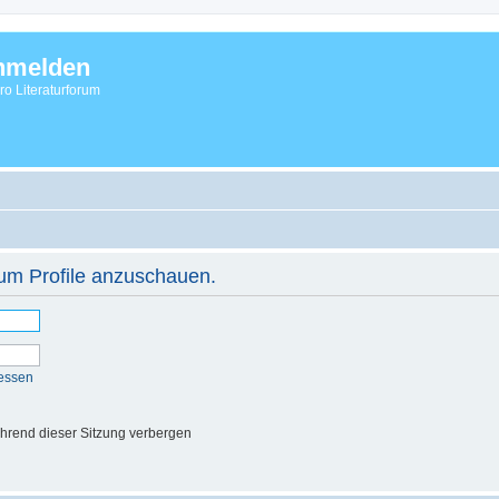
nmelden
vro Literaturforum
 um Profile anzuschauen.
essen
hrend dieser Sitzung verbergen