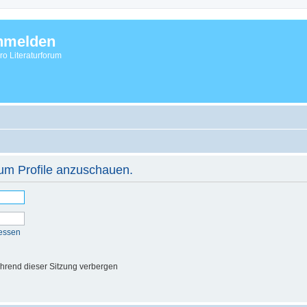
nmelden
vro Literaturforum
 um Profile anzuschauen.
essen
hrend dieser Sitzung verbergen