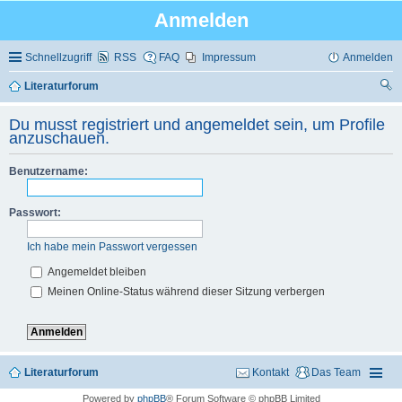
Anmelden
Schnellzugriff
RSS
FAQ
Impressum
Anmelden
Literaturforum
uc
Du musst registriert und angemeldet sein, um Profile
he
anzuschauen.
Benutzername:
Passwort:
Ich habe mein Passwort vergessen
Angemeldet bleiben
Meinen Online-Status während dieser Sitzung verbergen
Literaturforum
Kontakt
Das Team
Powered by
phpBB
® Forum Software © phpBB Limited