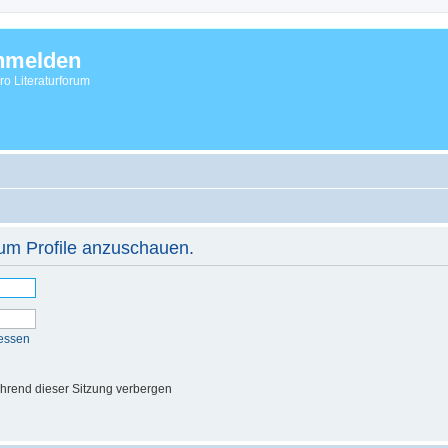
nmelden
vro Literaturforum
 um Profile anzuschauen.
essen
hrend dieser Sitzung verbergen