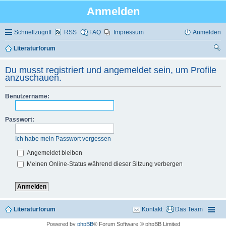
Anmelden
Schnellzugriff
RSS
FAQ
Impressum
Anmelden
Literaturforum
uc
Du musst registriert und angemeldet sein, um Profile
he
anzuschauen.
Benutzername:
Passwort:
Ich habe mein Passwort vergessen
Angemeldet bleiben
Meinen Online-Status während dieser Sitzung verbergen
Literaturforum
Kontakt
Das Team
Powered by
phpBB
® Forum Software © phpBB Limited