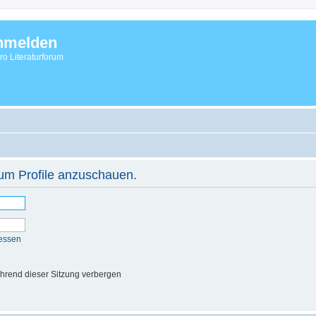
nmelden
vro Literaturforum
 um Profile anzuschauen.
essen
hrend dieser Sitzung verbergen