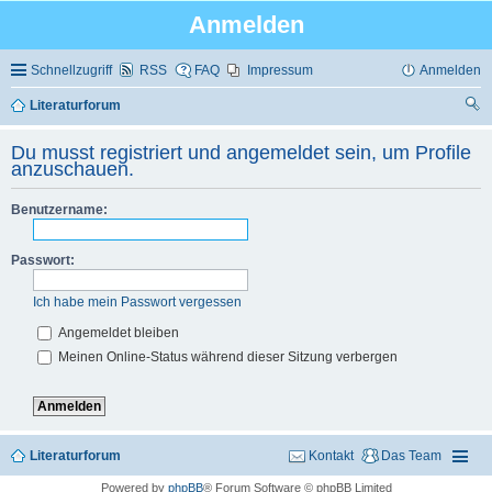
Anmelden
Schnellzugriff
RSS
FAQ
Impressum
Anmelden
Literaturforum
uc
Du musst registriert und angemeldet sein, um Profile
he
anzuschauen.
Benutzername:
Passwort:
Ich habe mein Passwort vergessen
Angemeldet bleiben
Meinen Online-Status während dieser Sitzung verbergen
Literaturforum
Kontakt
Das Team
Powered by
phpBB
® Forum Software © phpBB Limited