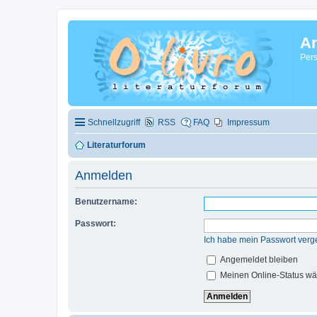
A
Pers
Schnellzugriff
RSS
FAQ
Impressum
Literaturforum
Anmelden
Benutzername:
Passwort:
Ich habe mein Passwort verg
Angemeldet bleiben
Meinen Online-Status wä