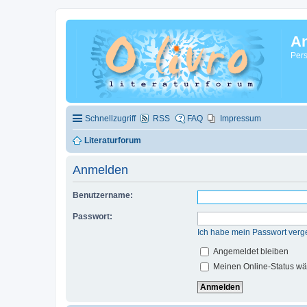
A
Pers
Schnellzugriff
RSS
FAQ
Impressum
Literaturforum
Anmelden
Benutzername:
Passwort:
Ich habe mein Passwort verg
Angemeldet bleiben
Meinen Online-Status wä