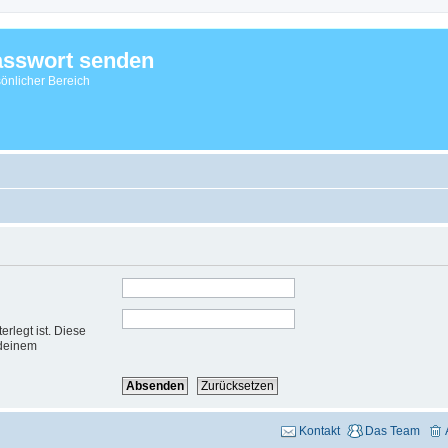
sswort senden
önlicher Bereich
rlegt ist. Diese
 deinem
Kontakt
Das Team